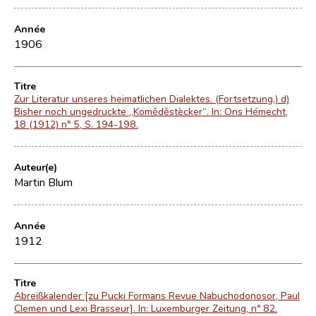
Année
1906
Titre
Zur Literatur unseres heimatlichen Dialektes. (Fortsetzung.) d)
Bisher noch ungedruckte „Koměděstècker“. In: Ons Hémecht,
18 (1912) n° 5, S. 194-198.
Auteur(e)
Martin Blum
Année
1912
Titre
Abreißkalender [zu Pucki Formans Revue Nabuchodonosor, Paul
Clemen und Lexi Brasseur]. In: Luxemburger Zeitung, nº 82.