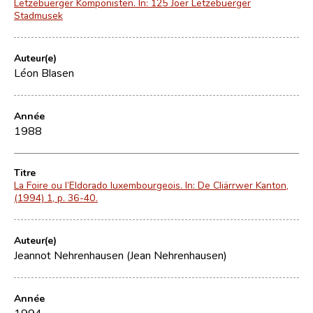
Lëtzebuerger Komponisten. In: 125 Joër Lëtzebuerger
Stadmusek
Auteur(e)
Léon Blasen
Année
1988
Titre
La Foire ou l’Eldorado luxembourgeois. In: De Cliärrwer Kanton,
(1994) 1, p. 36-40.
Auteur(e)
Jeannot Nehrenhausen (Jean Nehrenhausen)
Année
1994