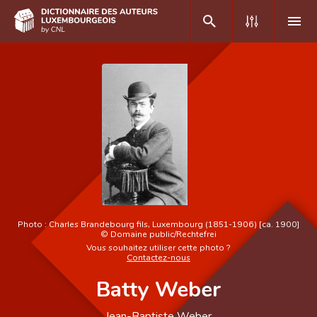
DE
FR
Accueil
Auteur(e)s A-Z
Recherche avancée
Foire aux questions
Photo :
Charles Brandebourg fils, Luxembourg (1851-1906) [ca. 1900]
©
Domaine public/Rechtefrei
CNL
Vous souhaitez utiliser cette photo ?
Contactez-nous
Équipe scientifique
Batty Weber
Contact
Jean-Baptiste Weber