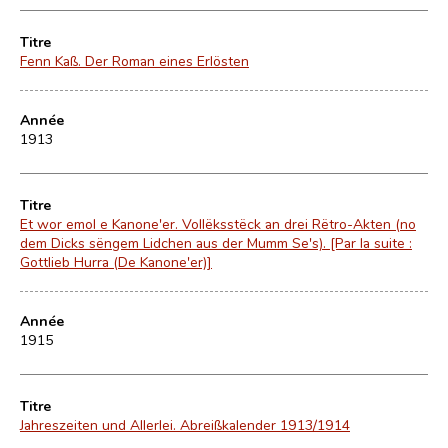
Titre
Fenn Kaß. Der Roman eines Erlösten
Année
1913
Titre
Et wor emol e Kanone'er. Vollëksstëck an drei Rëtro-Akten (no
dem Dicks sëngem Lidchen aus der Mumm Se's). [Par la suite :
Gottlieb Hurra (De Kanone'er)]
Année
1915
Titre
Jahreszeiten und Allerlei. Abreißkalender 1913/1914