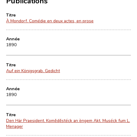
Publications
Titre
À Mondorf. Comédie en deux actes, en prose
Année
1890
Titre
Auf ein Königsgrab. Gedicht
Année
1890
Titre
Den Här Praesident. Komĕdĕstéck an èngem Akt. Muséck fum L.
Menager