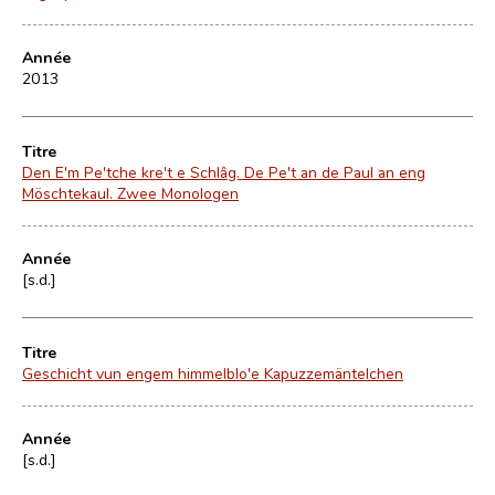
Année
2013
Titre
Den E'm Pe'tche kre't e Schlâg. De Pe't an de Paul an eng
Möschtekaul. Zwee Monologen
Année
[s.d.]
Titre
Geschicht vun engem himmelblo'e Kapuzzemäntelchen
Année
[s.d.]