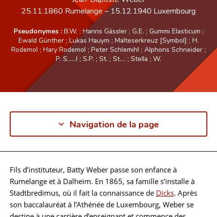
25.11.1860
Rumelange
–
15.12.1940
Luxembourg
Pseudonymes :
B.W.
;
Hanns Gässler
;
G.E.
;
Gummi Elasticum
;
Ewald Günther
;
Lukas Hauym
;
Malteserkreuz [Symbol]
;
H.
Rodemol
;
Hary Rodemol
;
Peter Schlemihl
;
Alphons Schneider
;
P. S……l
;
S.P.
;
St.
;
St....
;
Stella
;
W.
Navigation de la page
Fils d’instituteur, Batty Weber passe son enfance à
Biographie
Rumelange et à Dalheim. En 1865, sa famille s’installe à
Stadtbredimus, où il fait la connaissance de
Dicks
. Après
son baccalauréat à l’Athénée de Luxembourg, Weber se
destine à une carrière d’enseignant et commence des