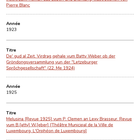
Pierre Blanc
Année
1923
Titre
De' gud al Zeit. Virdrag gehale vum Batty Weber ob der
Gröndongsversammlung vun der "Letzeburger
Sprôchgesellschaft" (22. Me 1924)
Année
1925
Titre
Melusina [Revue 1925] vum P. Clemen an Lexy Brasseur. Revue
vum B.[atty] W.[eber] [Théâtre Municipal de la Ville de
Luxembourg. L'Orphéon de Luxembourg]