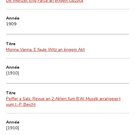
De Wenzel. Eng Farce an èngem Obzock
Année
1909
Titre
Monna Vanna. E faule Witz an èngem Akt
Année
[1910]
Titre
Peffer a Salz. Revue an 2 Akten fum B.W. Musék arrangeiert
vum J.-P. Beicht
Année
[1910]