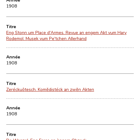
1908
Titre
Eng Stonn um Place d'Armes. Revue an engem Akt vum Hary
Rodemol. Musek vum Pe'tchen Allerhand
Année
1908
Titre
Zeréckuôtesch. Komĕdistéck an zwĕn Akten
Année
1908
Titre