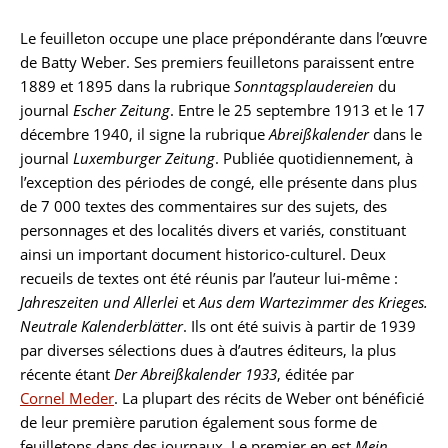
Le feuilleton occupe une place prépondérante dans l’œuvre
de Batty Weber. Ses premiers feuilletons paraissent entre
1889 et 1895 dans la rubrique
Sonntagsplaudereien
du
journal
Escher Zeitung
. Entre le 25 septembre 1913 et le 17
décembre 1940, il signe la rubrique
Abreißkalender
dans le
journal
Luxemburger Zeitung
. Publiée quotidiennement, à
l’exception des périodes de congé, elle présente dans plus
de 7 000 textes des commentaires sur des sujets, des
personnages et des localités divers et variés, constituant
ainsi un important document historico-culturel. Deux
recueils de textes ont été réunis par l’auteur lui-même :
Jahreszeiten und Allerlei
et
Aus dem Wartezimmer des Krieges.
Neutrale Kalenderblätter
. Ils ont été suivis à partir de 1939
par diverses sélections dues à d’autres éditeurs, la plus
récente étant
Der Abreißkalender 1933
, éditée par
Cornel Meder
. La plupart des récits de Weber ont bénéficié
de leur première parution également sous forme de
feuilletons dans des journaux. Le premier en est
Mein