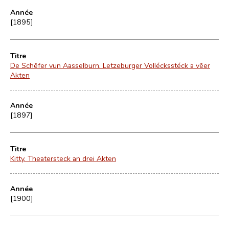
Année
[1895]
Titre
De Schĕfer vun Aasselburn. Letzeburger Vollécksstéck a vĕer
Akten
Année
[1897]
Titre
Kitty. Theatersteck an drei Akten
Année
[1900]