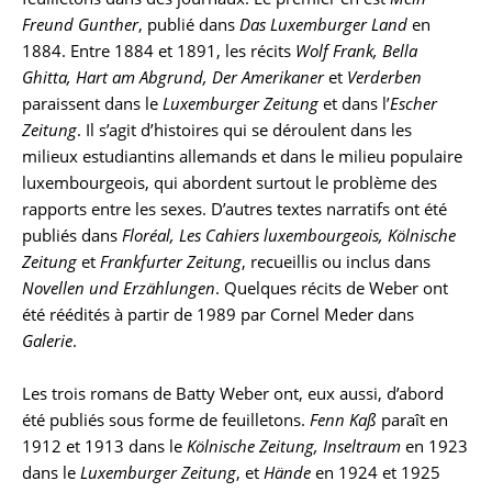
Freund Gunther
, publié dans
Das Luxemburger Land
en
1884. Entre 1884 et 1891, les récits
Wolf Frank, Bella
Ghitta, Hart am Abgrund, Der Amerikaner
et
Verderben
paraissent dans le
Luxemburger Zeitung
et dans l’
Escher
Zeitung
. Il s’agit d’histoires qui se déroulent dans les
milieux estudiantins allemands et dans le milieu populaire
luxembourgeois, qui abordent surtout le problème des
rapports entre les sexes. D’autres textes narratifs ont été
publiés dans
Floréal, Les Cahiers luxembourgeois, Kölnische
Zeitung
et
Frankfurter Zeitung
, recueillis ou inclus dans
Novellen und Erzählungen
. Quelques récits de Weber ont
été réédités à partir de 1989 par Cornel Meder dans
Galerie
.
Les trois romans de Batty Weber ont, eux aussi, d’abord
été publiés sous forme de feuilletons.
Fenn Kaß
paraît en
1912 et 1913 dans le
Kölnische Zeitung, Inseltraum
en 1923
dans le
Luxemburger Zeitung
, et
Hände
en 1924 et 1925