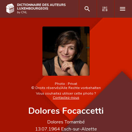
DE
FR
Accueil
Auteur(e)s A-Z
Recherche avancée
Photo :
Privat
©
Droits réservés/Alle Rechte vorbehalten
Foire aux questions
Vous souhaitez utiliser cette photo ?
Contactez-nous
CNL
Dolores Focaccetti
Équipe scientifique
Dolores Tornambé
Contact
13.07.1964
Esch-sur-Alzette