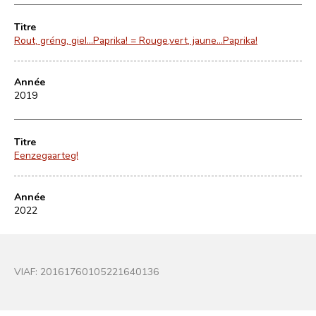
Titre
Rout, gréng, giel...Paprika! = Rouge,vert, jaune...Paprika!
Année
2019
Titre
Eenzegaarteg!
Année
2022
VIAF:
20161760105221640136