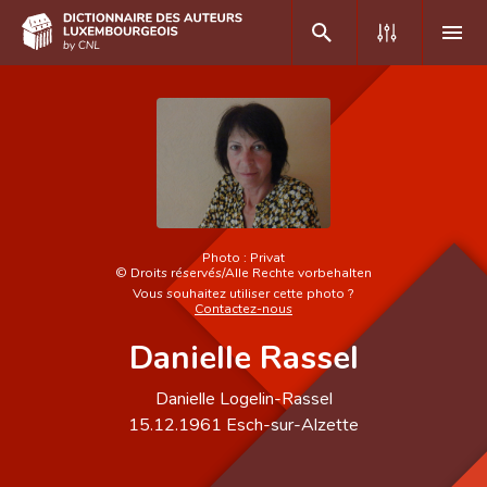
DE
FR
Accueil
Auteur(e)s A-Z
Photo :
Privat
©
Droits réservés/Alle Rechte vorbehalten
Recherche avancée
Vous souhaitez utiliser cette photo ?
Contactez-nous
Foire aux questions
Danielle Rassel
CNL
Danielle Logelin-Rassel
Équipe scientifique
15.12.1961
Esch-sur-Alzette
Contact