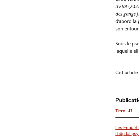
d'État
(2022
des gangs 
d’abord la 
son entour
Sous le ps
laquelle el
Cet article
Publicat
Titre
Les Enquête
l'hôpital ps