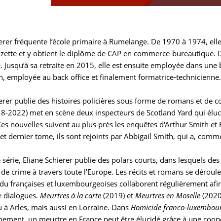
erer fréquente l’école primaire à Rumelange. De 1970 à 1974, elle s
zette et y obtient le diplôme de CAP en commerce-bureautique. De
 Jusqu’à sa retraite en 2015, elle est ensuite employée dans une
n, employée au back office et finalement formatrice-technicienne.
erer publie des histoires policières sous forme de romans et de co
8-2022) met en scène deux inspecteurs de Scotland Yard qui él
Ces nouvelles suivent au plus près les enquêtes d'Arthur Smith et
t dernier tome, ils sont rejoints par Abbigail Smith, qui a, comme
 série, Eliane Schierer publie des polars courts, dans lesquels d
de crime à travers toute l'Europe. Les récits et romans se déroul
 du françaises et luxembourgeoises collaborent régulièrement afin
e dialogues.
Meurtres à la carte
(2019) et
Meurtres en Moselle
(2020
 à Arles, mais aussi en Lorraine. Dans
Homicide franco-luxembour
inement, un meurtre en France peut être élucidé grâce à une coo