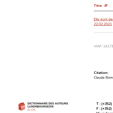
Titre
Elle écrit d
22.02.2021
VIAF:
1417
Citation:
Claude Bomm
T :
(+352)
F :
(+352)