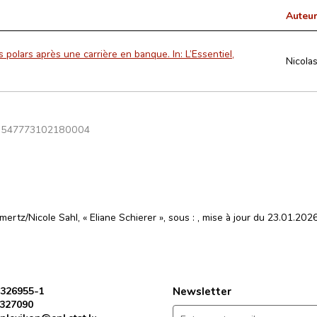
Auteur
es polars après une carrière en banque. In: L’Essentiel,
Nicola
3547773102180004
ertz/Nicole Sahl, « Eliane Schierer », sous :
, mise à jour du 23.01.202
 326955-1
Newsletter
 327090