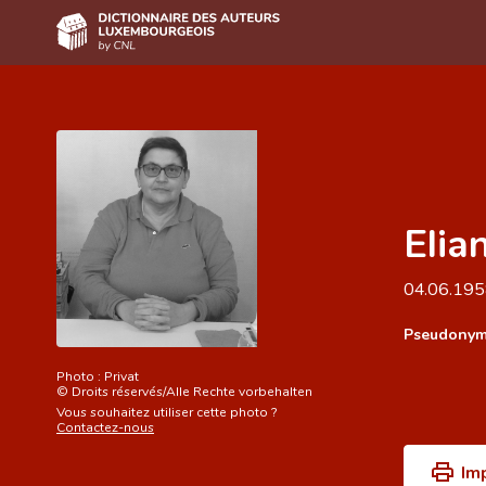
Accueil
Auteur(e)s A-Z
Recherche avancée
Elia
Foire aux questions
CNL
04.06.19
Équipe scientifique
Pseudonym
Contact
Photo :
Privat
©
Droits réservés/Alle Rechte vorbehalten
Vous souhaitez utiliser cette photo ?
Contactez-nous
Im