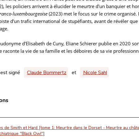
), les policiers arrivent à élucider le meurtre d'un banquier et
franco-luxembourgeoise
(2023) met le focus sur le crime organisé
piste d’un trafic international de stupéfiants, avant de révéler que
age.
eudonyme d’Elisabeth de Cuny, Eliane Schierer publie en 2020 s
le raconte la vie de sa famille et les déboires de sa vie professionn
 est signé
Claude Bommertz
et
Nicole Sahl
ions
s de Smith et Hard [tome 1: Meurtre dans le Dorset - Meurtre au chât
ychiatrique "Black Owl"]