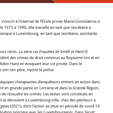
’inscrit à l'internat de l’École privée Marie-Consolatrice à
 1975 à 1990, elle travaille en tant que secrétaire à
 banque à Luxembourg, en tant que secrétaire, assistante
urs récits. La série
Les Enquêtes de Smith et Hard
(5
ucident des crimes de droit commun au Royaume-Uni et en
 Robin Hard en évoquant leur vie privée. Dans le
 son son père, rejoint la police.
es équipes changeantes d'enquêteurs entrent en action dans
ent en grande partie en Lorraine et dans la Grande Région,
 de résoudre les crimes. Les textes sont constitués en
) se déroulent à Luxembourg-ville, chez des pécheurs à
geois
(2021), dont l’action se situe en période de covid-19
pération policière avec les Luxembourgeois. Dans
Secret