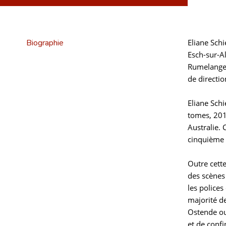
Biographie
Eliane Schi
Esch-sur-Al
Rumelange.
de directio
Eliane Schi
tomes, 201
Australie. 
cinquième e
Outre cette
des scènes 
les polices
majorité d
Ostende ou
et de conf