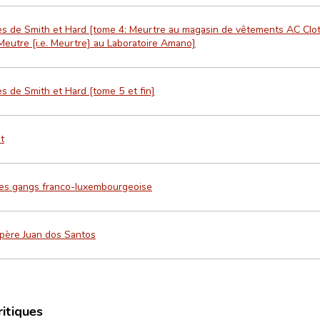
s de Smith et Hard [tome 4: Meurtre au magasin de vêtements AC Clo
 Meutre [i.e. Meurtre] au Laboratoire Amano]
s de Smith et Hard [tome 5 et fin]
t
es gangs franco-luxembourgeoise
père Juan dos Santos
ritiques