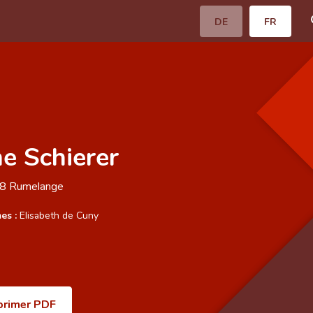
DE
FR
ne Schierer
58
Rumelange
es :
Elisabeth de Cuny
primer PDF