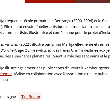
ja fréquente l’école primaire de Bertrange (2000-2004) et le Cen
. Elle rejoint ensuite l’atelier artistique de l’association sociocul
s comme artiste, illustratrice et comédienne pour le projet d’inclu
genwittchen
(2022), illustré par Emmi Martija elle-même et réalisé
e
Blanche-Neige
(
Schneewittchen
) des frères Grimm destinée aux jeun
e, des superhéros planétaires jouent le rôle des sept nains et le p
ja illustre également des publications d’auteurs luxembourgeois,
 Kremer
, réalisé en collaboration avec l’association d’utilité publi
nts).
 est signé
Tim Reuter