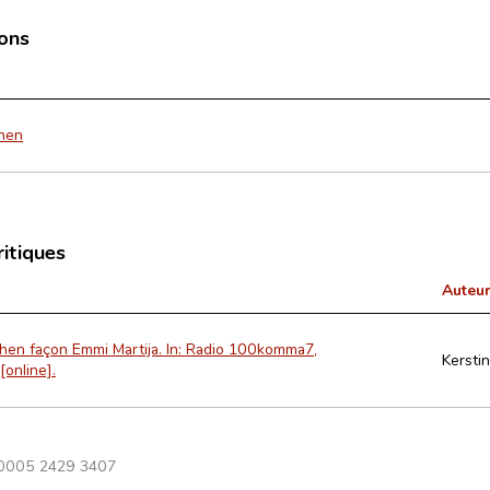
ions
hen
ritiques
Auteur
hen façon Emmi Martija. In: Radio 100komma7,
Kersti
[online].
 0005 2429 3407