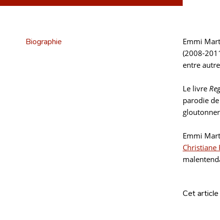
Biographie
Emmi Marti
(2008-2011)
entre autre
Le livre
Re
parodie d
gloutonneri
Emmi Marti
Christiane
malentenda
Cet article