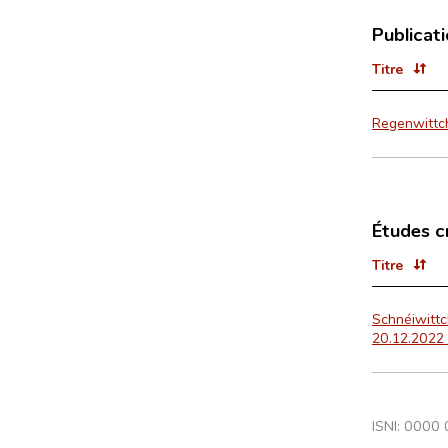
Publicat
Titre
Regenwittc
Études c
Titre
Schnéiwittc
20.12.2022 
ISNI: 0000