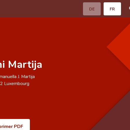
DE
FR
 Martija
anuella J. Martija
92
Luxembourg
primer PDF