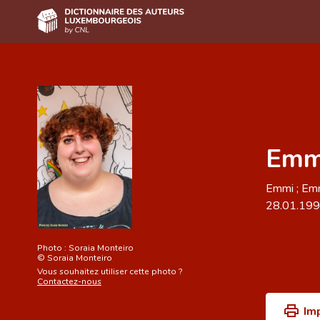
Accueil
Auteur(e)s A-Z
Recherche avancée
Emmi
Foire aux questions
CNL
Emmi ; Emm
28.01.19
Équipe scientifique
Contact
Photo :
Soraia Monteiro
©
Soraia Monteiro
Vous souhaitez utiliser cette photo ?
Contactez-nous
Im