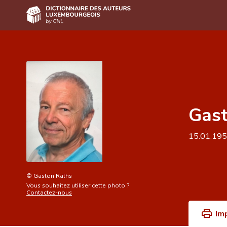
Accueil
Auteur(e)s A-Z
Recherche avancée
Gast
Foire aux questions
CNL
15.01.19
Équipe scientifique
Contact
©
Gaston Raths
Vous souhaitez utiliser cette photo ?
Contactez-nous
Im