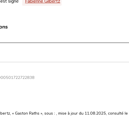
 est signé
Fabienne Gilbertz
ions
000501722722838
bertz, « Gaston Raths », sous :
, mise à jour du 11.08.2025, consulté le