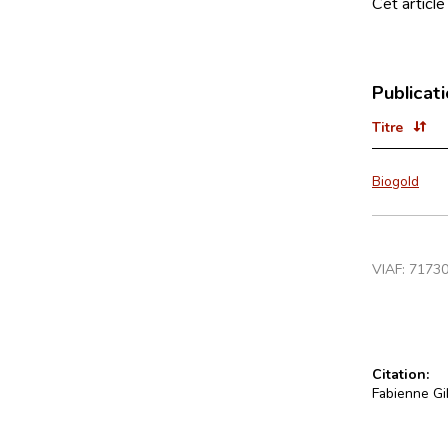
Cet article
Publicat
Titre
Biogold
VIAF:
7173
Citation:
Fabienne Gil