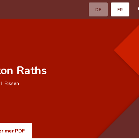
DE
FR
on Raths
51
Bissen
primer PDF