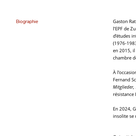
Biographie
Gaston Rath
l’EPF de Z
d’études in
(1976-1983
en 2015, il
chambre de
À l’occasio
Fernand S
Mitglieder
résistance 
En 2024, G
insolite se