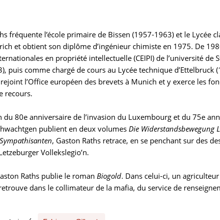
s fréquente l’école primaire de Bissen (1957-1963) et le Lycée cl
urich et obtient son diplôme d’ingénieur chimiste en 1975. De 198
ternationales en propriété intellectuelle (CEIPI) de l’université de
), puis comme chargé de cours au Lycée technique d’Ettelbruck (19
 rejoint l’Office européen des brevets à Munich et y exerce les fo
 recours.
n du 80e anniversaire de l’invasion du Luxembourg et du 75e anniv
chwachtgen publient en deux volumes
Die Widerstandsbewegung 
, Sympathisanten
, Gaston Raths retrace, en se penchant sur des des
Letzeburger Vollekslegioʼn.
aston Raths publie le roman
Biogold
. Dans celui-ci, un agriculte
 retrouve dans le collimateur de la mafia, du service de renseigne