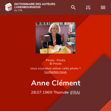
DE
FR
Accueil
Auteur(e)s A-Z
Photo :
Privée
©
Privée
Recherche avancée
Vous souhaitez utiliser cette photo ?
Contactez-nous
Foire aux questions
Anne Clément
CNL
28.07.1969
Thionville (
FRA
)
Équipe scientifique
Contact