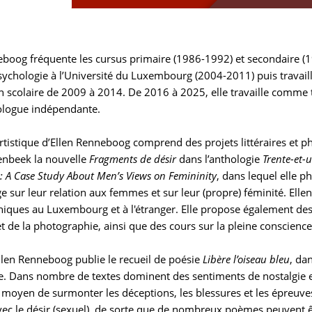
eboog fréquente les cursus primaire (1986-1992) et secondaire (
psychologie à l’Université du Luxembourg (2004-2011) puis trava
on scolaire de 2009 à 2014. De 2016 à 2025, elle travaille comme t
logue indépendante.
 artistique d’Ellen Renneboog comprend des projets littéraires et
menbeek la nouvelle
Fragments de désir
dans l’anthologie
Trente-et-u
 A Case Study About Men’s Views on Femininity
, dans lequel elle 
ge sur leur relation aux femmes et sur leur (propre) féminité. El
iques au Luxembourg et à l'étranger. Elle propose également des a
 et de la photographie, ainsi que des cours sur la pleine conscien
llen Renneboog publie le recueil de poésie
Libère l’oiseau bleu
, da
. Dans nombre de textes dominent des sentiments de nostalgie et
oyen de surmonter les déceptions, les blessures et les épreuves 
avec le désir (sexuel), de sorte que de nombreux poèmes peuvent ê