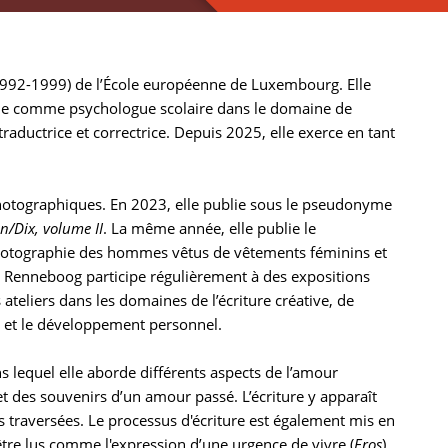
1992-1999) de l’École européenne de Luxembourg. Elle
ille comme psychologue scolaire dans le domaine de
raductrice et correctrice. Depuis 2025, elle exerce en tant
 photographiques. En 2023, elle publie sous le pseudonyme
n/Dix, volume II
. La même année, elle publie le
photographie des hommes vêtus de vêtements féminins et
len Renneboog participe régulièrement à des expositions
teliers dans les domaines de l’écriture créative, de
ce et le développement personnel.
ns lequel elle aborde différents aspects de l’amour
 des souvenirs d’un amour passé. L’écriture y apparaît
traversées. Le processus d'écriture est également mis en
tre lus comme l'expression d’une urgence de vivre (
Eros
).