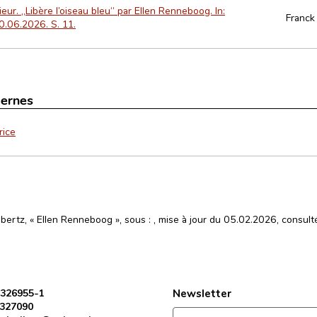
rieur. „Libère l’oiseau bleu“ par Ellen Renneboog. In:
Franck
0.06.2026. S. 11.
ternes
rice
lbertz, « Ellen Renneboog », sous :
, mise à jour du 05.02.2026, consult
 326955-1
Newsletter
 327090