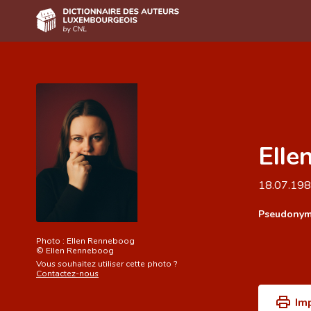
Accueil
Auteur(e)s A-Z
Recherche avancée
Elle
Foire aux questions
CNL
18.07.19
Équipe scientifique
Pseudonym
Contact
Photo :
Ellen Renneboog
©
Ellen Renneboog
Vous souhaitez utiliser cette photo ?
Contactez-nous
Im