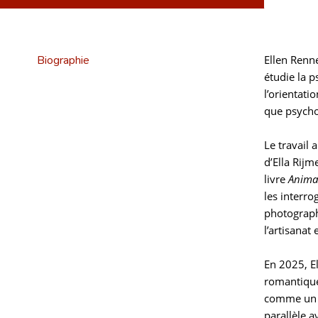
Biographie
Ellen Renn
étudie la 
l’orientati
que psycho
Le travail
d’Ella Rij
livre
Anima:
les interro
photograph
l’artisanat
En 2025, E
romantique
comme un m
parallèle 