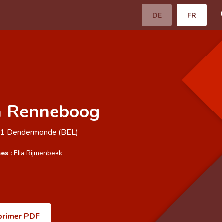
DE
FR
n Renneboog
81
Dendermonde (
BEL
)
es :
Ella Rijmenbeek
primer PDF