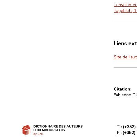
L’envol inté
Tageblatt, 1
Liens ex
Site de l'aut
Citation:
Fabienne Gi
T :
(+352)
F :
(+352)