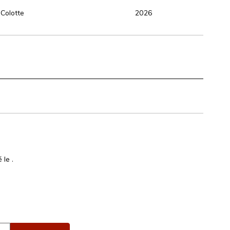
 Colotte
2026
é le
.