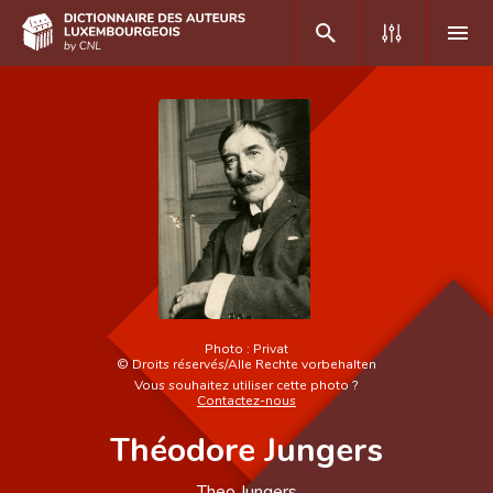
DE
FR
Accueil
Auteur(e)s A-Z
Recherche avancée
Foire aux questions
Photo :
Privat
©
Droits réservés/Alle Rechte vorbehalten
CNL
Vous souhaitez utiliser cette photo ?
Contactez-nous
Équipe scientifique
Théodore Jungers
Contact
Theo Jungers