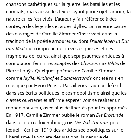
chansons pathétiques sur la guerre, les batailles et les
combats, mais aussi des textes ayant pour sujet l’amour, la
nature et les festivités. L’auteur y fait référence à des
contes, à des légendes et à des idylles. La majeure partie
des ouvrages de Camille Zimmer s’inscrivent dans la
tradition de la poésie amoureuse, dont
Frauenleben in Dur
und Moll
qui comprend de brèves esquisses et des
fragments de lettres, ainsi que sept psaumes antiques à
connotation féminine, adaptés des
Chansons de Bilitis
de
Pierre Louÿs. Quelques poèmes de Camille Zimmer
comme
Idylle, Kirchhof
et
Dämmerstunde
ont été mis en
musique par Henri Pensis. Par ailleurs, l’auteur défend
dans ses écrits politiques le cosmopolitisme ainsi que les
classes ouvrières et affirme espérer voir se réaliser un
monde nouveau, avec plus de libertés pour les opprimés.
En 1917, Camille Zimmer publie le roman
Die Erbsünde
dans le journal luxembourgeois
Die Volkstribüne
, pour
lequel il écrit en 1919 des articles sociopolitiques sur le
libéralisme, la Société des Nations, la pénurie de