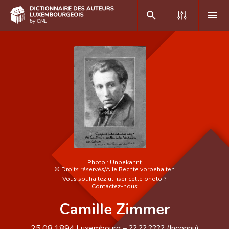
DE
FR
Accueil
Auteur(e)s A-Z
Recherche avancée
Foire aux questions
Photo :
Unbekannt
©
Droits réservés/Alle Rechte vorbehalten
CNL
Vous souhaitez utiliser cette photo ?
Contactez-nous
Équipe scientifique
Camille Zimmer
Contact
25.08.1894
Luxembourg
– ??.??.????
(Inconnu)