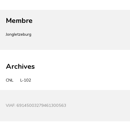
Membre
Jongletzeburg
Archives
CNL
L-102
VIAF:
69145003279461300563