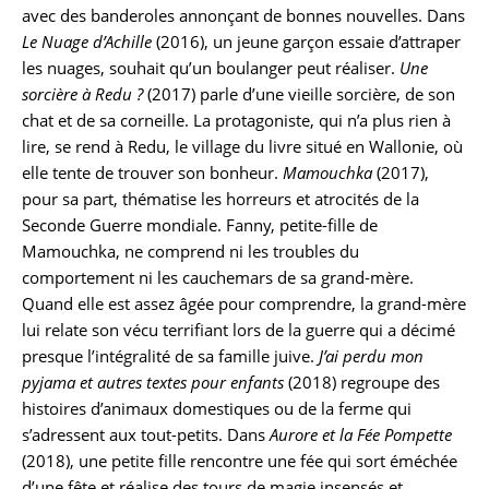
avec des banderoles annonçant de bonnes nouvelles. Dans
Le Nuage d’Achille
(2016), un jeune garçon essaie d’attraper
les nuages, souhait qu’un boulanger peut réaliser.
Une
sorcière à Redu ?
(2017) parle d’une vieille sorcière, de son
chat et de sa corneille. La protagoniste, qui n’a plus rien à
lire, se rend à Redu, le village du livre situé en Wallonie, où
elle tente de trouver son bonheur.
Mamouchka
(2017),
pour sa part, thématise les horreurs et atrocités de la
Seconde Guerre mondiale. Fanny, petite-fille de
Mamouchka, ne comprend ni les troubles du
comportement ni les cauchemars de sa grand-mère.
Quand elle est assez âgée pour comprendre, la grand-mère
lui relate son vécu terrifiant lors de la guerre qui a décimé
presque l’intégralité de sa famille juive.
J’ai perdu mon
pyjama et autres textes pour enfants
(2018) regroupe des
histoires d’animaux domestiques ou de la ferme qui
s’adressent aux tout-petits.
Dans
Aurore et la Fée Pompette
(2018), une petite fille rencontre une fée qui sort éméchée
d’une fête et réalise des tours de magie insensés et