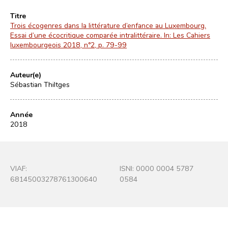
Titre
Trois écogenres dans la littérature d’enfance au Luxembourg.
Essai d’une écocritique comparée intralittéraire. In: Les Cahiers
luxembourgeois 2018, n°2, p. 79-99
Auteur(e)
Sébastian Thiltges
Année
2018
VIAF:
ISNI: 0000 0004 5787
68145003278761300640
0584