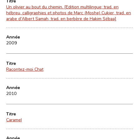
Titre
Un olivier au bout du chemin. [Edition multilingue; trad. en
hébreu, calligraphies et photos de Marc (Moshe) Cukier, trad. en
arabe d'Albert Samah, trad. en berbère de Hakim Sébaa]
Année
2009
Titre
Racontez-moi Chat
Année
2010
Titre
Caramel
Année