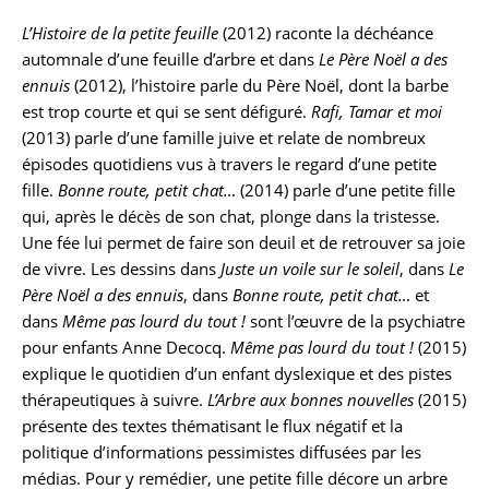
L’Histoire de la petite feuille
(2012) raconte la déchéance
automnale d’une feuille d’arbre et dans
Le Père Noël a des
ennuis
(2012), l’histoire parle du Père Noël, dont la barbe
est trop courte et qui se sent défiguré.
Rafi, Tamar et moi
(2013) parle d’une famille juive et relate de nombreux
épisodes quotidiens vus à travers le regard d’une petite
fille.
Bonne route, petit chat…
(2014) parle d’une petite fille
qui, après le décès de son chat, plonge dans la tristesse.
Une fée lui permet de faire son deuil et de retrouver sa joie
de vivre. Les dessins dans
Juste un voile sur le soleil
, dans
Le
Père Noël a des ennuis
, dans
Bonne route, petit chat…
et
dans
Même pas lourd du tout !
sont l’œuvre de la psychiatre
pour enfants Anne Decocq.
Même pas lourd du tout !
(2015)
explique le quotidien d’un enfant dyslexique et des pistes
thérapeutiques à suivre.
L’Arbre aux bonnes nouvelles
(2015)
présente des textes thématisant le flux négatif et la
politique d’informations pessimistes diffusées par les
médias. Pour y remédier, une petite fille décore un arbre