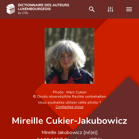
DE
FR
Accueil
Auteur(e)s A-Z
Recherche avancée
Photo :
Marc Cukier
Foire aux questions
©
Droits réservés/Alle Rechte vorbehalten
Vous souhaitez utiliser cette photo ?
Contactez-nous
CNL
Mireille Cukier-Jakubowicz
Équipe scientifique
Mireille Jakubowicz [né(e)]
Contact