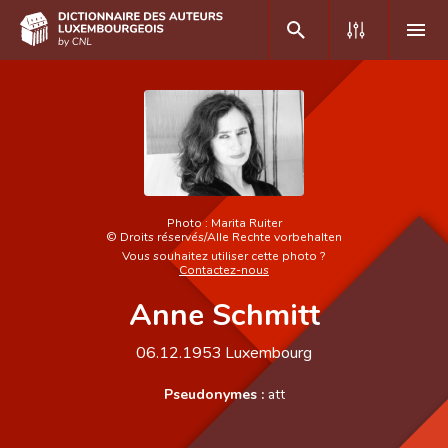
DE
FR
Accueil
Photo :
Marita Ruiter
Auteur(e)s A-Z
©
Droits réservés/Alle Rechte vorbehalten
Vous souhaitez utiliser cette photo ?
Recherche avancée
Contactez-nous
Anne Schmitt
Foire aux questions
CNL
06.12.1953
Luxembourg
Équipe scientifique
Pseudonymes :
att
Contact