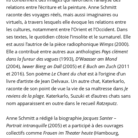
relations entre l’écriture et la peinture. Anne Schmitt
raconte des voyages réels, mais aussi imaginaires ou
virtuels, à travers lesquels elle évoque les relations entre
les cultures, notamment entre l’Orient et l’Occident. Dans
ses textes, le quotidien côtoie l’insolite et le surnaturel. Elle
est aussi l’autrice de la pièce radiophonique
Wimps
(2000).
Elle a contribué entre autres aux anthologies
Pays clément
dans la fureur des vagues
(1993),
D’Waasser am Mond
(2004),
Iwwer Bierg an Dall
(2005) et
E Buch am Zuch
(2011
et 2016). Son poème
Le Chant du chat
est à l’origine d’un
livre d’artiste de Jean Delvaux. Un autre chat, Katerkarlo,
raconte de son point de vue la vie de sa maîtresse dans
Je
reviens de la plage
. Katerkarlo, Suzuki et d’autres chats sans
nom apparaissent en outre dans le recueil
Ratzeputz.
Anne Schmitt a rédigé la biographie
Jacques Santer –
Portrait intranquille
(2005) et a participé à des ouvrages
collectifs comme
Frauen im Theater heute
(Hambourg,