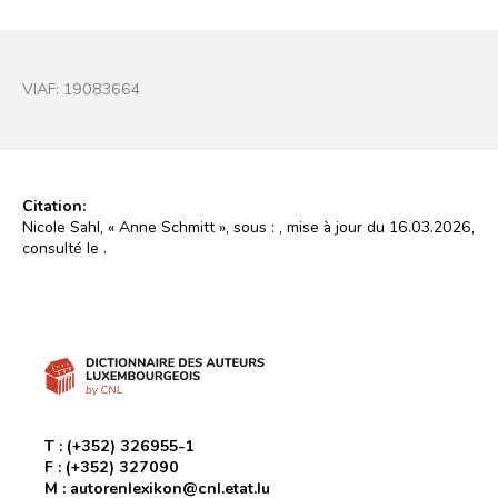
VIAF:
19083664
Citation:
Nicole Sahl, « Anne Schmitt », sous :
, mise à jour du 16.03.2026,
consulté le
.
T :
(+352) 326955-1
F :
(+352) 327090
M :
autorenlexikon@cnl.etat.lu