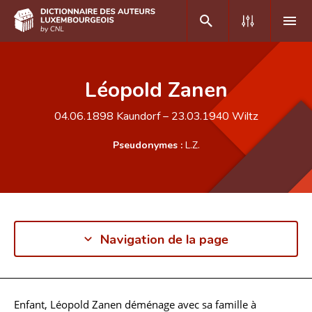
DE
FR
Léopold Zanen
04.06.1898
Kaundorf
–
23.03.1940
Wiltz
Accueil
Pseudonymes :
L.Z.
Auteur(e)s A-Z
Recherche avancée
Foire aux questions
Navigation de la page
CNL
Équipe scientifique
Contact
Enfant, Léopold Zanen déménage avec sa famille à