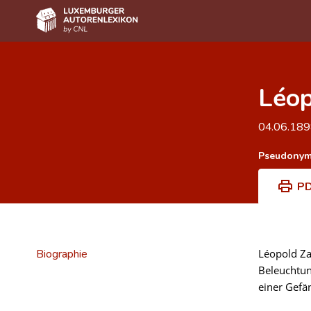
Home
Léop
Autor(inn)en A-Z
Erweiterte Suche
04.06.18
Häufige Fragen und Antworten
Pseudonym
CNL
PD
Forschungsgruppe
Kontakt
Biographie
Léopold Za
Beleuchtun
einer Gefän