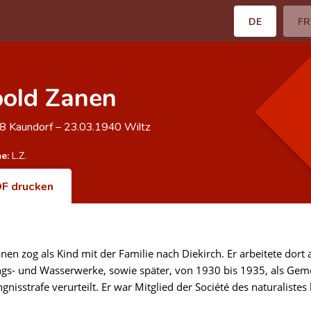
DE
FR
old Zanen
98
Kaundorf
–
23.03.1940
Wiltz
e:
L.Z.
F drucken
nen zog als Kind mit der Familie nach Diekirch. Er arbeitete dort
gs- und Wasserwerke, sowie später, von 1930 bis 1935, als Ge
gnisstrafe verurteilt. Er war Mitglied der Société des naturaliste