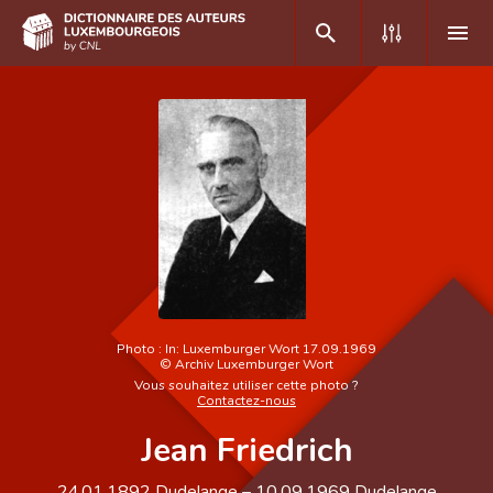
DE
FR
Accueil
Auteur(e)s A-Z
Recherche avancée
Foire aux questions
Photo :
In: Luxemburger Wort 17.09.1969
©
Archiv Luxemburger Wort
CNL
Vous souhaitez utiliser cette photo ?
Contactez-nous
Équipe scientifique
Jean Friedrich
Contact
24.01.1892
Dudelange
–
10.09.1969
Dudelange