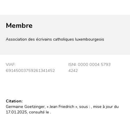
Membre
Association des écrivains catholiques luxembourgeois
VIAF:
ISNI: 0000 0004 5793
69145003759261341452
4242
Citation:
Germaine Goetzinger, « Jean Friedrich », sous :
, mise à jour du
17.01.2025, consulté le
.