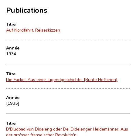
Publications
Titre
Auf Nordfahrt. Reiseskizzen
Année
1934
Titre
Die Fackel. Aus einer Jugendgeschichte. [Bunte Heftchen]
Année
[1935]
Titre
D'Bludbad vun Dideleng oder De' Didelenger Heldemänner. Aus
der gro'sser franse'scher Revolutio'n