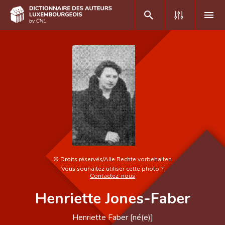
DE
FR
Accueil
Auteur(e)s A-Z
Recherche avancée
Foire aux questions
©
Droits réservés/Alle Rechte vorbehalten
Vous souhaitez utiliser cette photo ?
CNL
Contactez-nous
Henriette Jones-Faber
Équipe scientifique
Contact
Henriette Faber [né(e)]