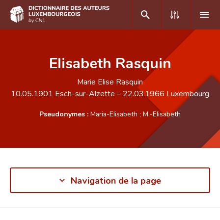
DE
FR
Elisabeth Rasquin
Marie Elise Rasquin
Accueil
10.05.1901
Esch-sur-Alzette
–
22.03.1966
Luxembourg
Auteur(e)s A-Z
Pseudonymes :
Maria-Elisabeth
;
M.-Elisabeth
Recherche avancée
Foire aux questions
CNL
Navigation de la page
Équipe scientifique
Contact