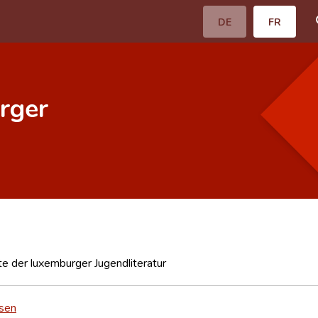
DE
FR
rger
e der luxemburger Jugendliteratur
sen