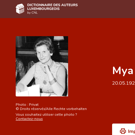
Accueil
Auteur(e)s A-Z
Recherche avancée
Mya 
Foire aux questions
CNL
20.05.19
Équipe scientifique
Contact
Photo :
Privat
©
Droits réservés/Alle Rechte vorbehalten
Vous souhaitez utiliser cette photo ?
Contactez-nous
Im