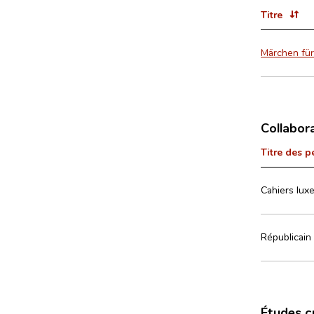
Titre
Märchen für
Collabor
Titre des p
Cahiers luxe
Républicain 
Études c