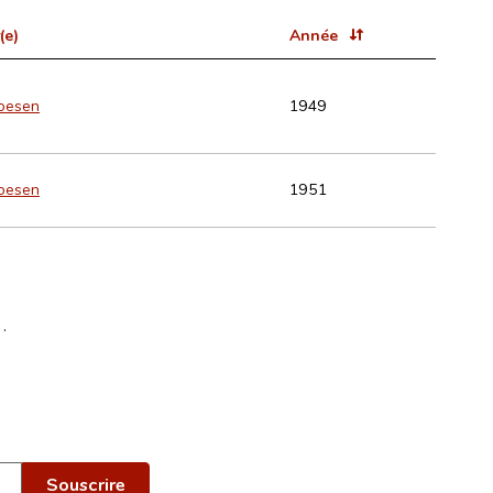
(e)
Année
oesen
1949
oesen
1951
e
.