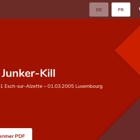
DE
FR
Junker-Kill
21
Esch-sur-Alzette
–
01.03.2005
Luxembourg
primer PDF