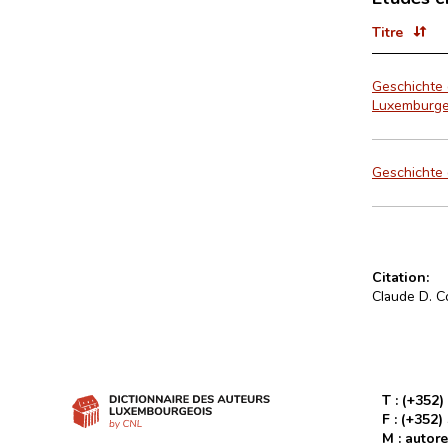
Titre
Geschichte 
Luxemburge
Geschichte 
Citation:
Claude D. Co
T :
(+352)
F :
(+352)
M :
autore