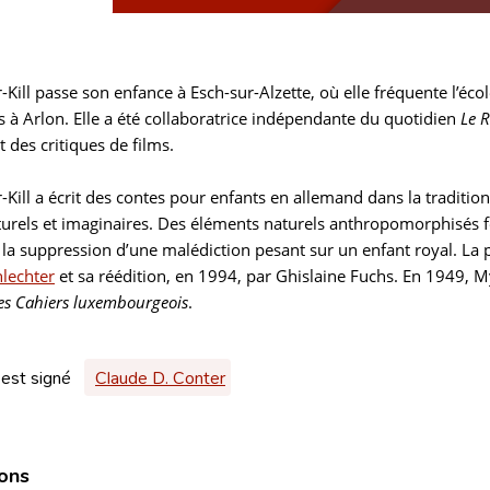
Kill passe son enfance à Esch-sur-Alzette, où elle fréquente l’éco
es à Arlon. Elle a été collaboratrice indépendante du quotidien
Le R
des critiques de films.
-Kill a écrit des contes pour enfants en allemand dans la traditi
turels et imaginaires. Des éléments naturels anthropomorphisés fo
la suppression d’une malédiction pesant sur un enfant royal. La 
hlechter
et sa réédition, en 1994, par Ghislaine Fuchs. En 1949, Mya
es Cahiers luxembourgeois
.
 est signé
Claude D. Conter
ions