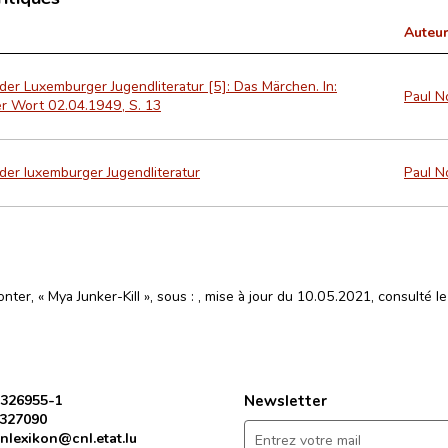
Auteur
der Luxemburger Jugendliteratur [5]: Das Märchen. In:
Paul N
r Wort 02.04.1949, S. 13
der luxemburger Jugendliteratur
Paul N
nter, « Mya Junker-Kill », sous :
, mise à jour du 10.05.2021, consulté l
 326955-1
Newsletter
 327090
nlexikon@cnl.etat.lu