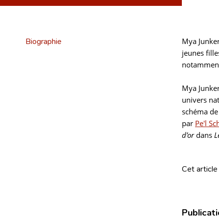
Biographie
Mya Junker-
jeunes fill
notamment 
Mya Junker
univers na
schéma de 
par
Pe'l Sc
d’or
dans
L
Cet article
Publicat