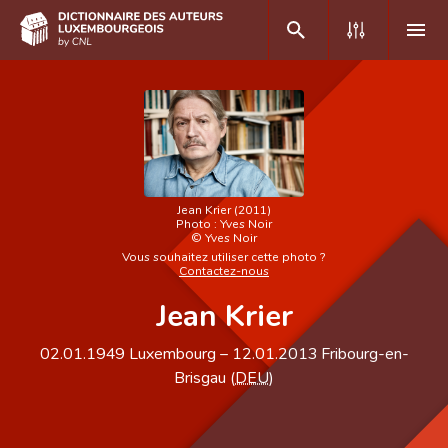
DE
FR
Accueil
Jean Krier (2011)
Photo :
Yves Noir
Auteur(e)s A-Z
©
Yves Noir
Vous souhaitez utiliser cette photo ?
Recherche avancée
Contactez-nous
Jean Krier
Foire aux questions
CNL
02.01.1949
Luxembourg
–
12.01.2013
Fribourg-en-
Brisgau (
DEU
)
Équipe scientifique
Contact