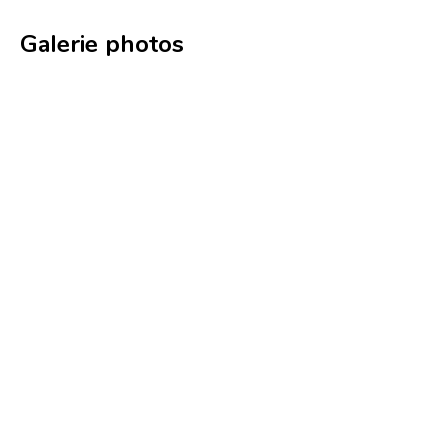
Galerie photos
Jean Krier (2011)
Photo : Yves Noir
© Yves Noir