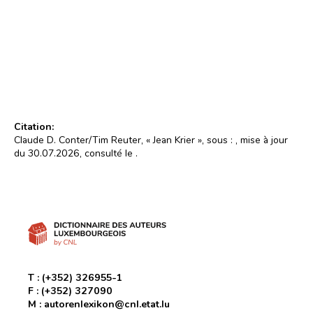
Jean Krier (1996)
Photo : Wolfgang Osterheld
© Wolfgang Osterheld
Citation:
Claude D. Conter/Tim Reuter, « Jean Krier », sous :
, mise à jour
du 30.07.2026, consulté le
.
T :
(+352) 326955-1
F :
(+352) 327090
M :
autorenlexikon@cnl.etat.lu