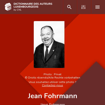
DE
FR
Accueil
Auteur(e)s A-Z
Recherche avancée
Foire aux questions
Photo :
Privat
©
Droits réservés/Alle Rechte vorbehalten
CNL
Vous souhaitez utiliser cette photo ?
Contactez-nous
Équipe scientifique
Jean Fohrmann
Contact
Jängi Fohrmann