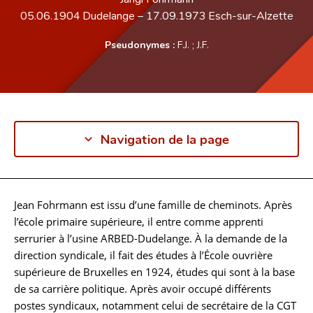
05.06.1904
Dudelange
–
17.09.1973
Esch-sur-Alzette
Pseudonymes :
F.J.
;
J.F.
Navigation de la page
Jean Fohrmann est issu d’une famille de cheminots. Après
Biographie
l’école primaire supérieure, il entre comme apprenti
serrurier à l’usine ARBED-Dudelange. À la demande de la
direction syndicale, il fait des études à l’École ouvrière
supérieure de Bruxelles en 1924, études qui sont à la base
de sa carrière politique. Après avoir occupé différents
postes syndicaux, notamment celui de secrétaire de la CGT