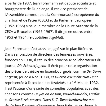
à partir de 1937, Jean Fohrmann est député socialiste et
bourgmestre de Dudelange. Il est vice-président de
l’Assemblée commune de la Communauté européenne du
charbon et de l’acier (CECA) et du Parlement européen
(1952-1965) ainsi que membre de la Haute Autorité de la
CECA à Bruxelles (1965-1967). Il dirige en outre, entre
1953 et 1964, le quotidien
Tageblatt
.
Jean Fohrmann s’est aussi engagé sur le plan littéraire.
Dans sa fonction de directeur des Jeunesses ouvrières,
fondées en 1930, il est un des principaux collaborateurs du
journal
Die Arbeiterjugend
. Il écrit pour cette organisation
des pièces de théâtre en luxembourgeois, comme
Der Sonn
entge'nt
, jouée à Noël 1930, et
Duerch d’Nuecht zum Lîcht
,
er
représentée à l’occasion des festivités du 1
-Mai en 1932.
Il est l’auteur d’une série de comédies populaires avec des
chansons comme
De Jim an de Bim
,
Kuddel-Muddel
,
Larifari
et
Gro'sse Streit emsoss
. Dans
K.-Z. Tatsachenberichte aus
deutschen Konzentrationslagern
, Jean Fohrmann, déporté