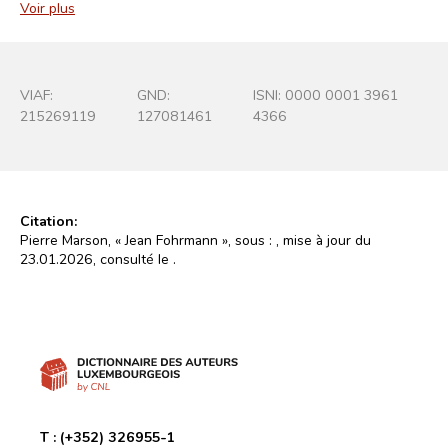
Voir plus
VIAF:
GND:
ISNI: 0000 0001 3961
215269119
127081461
4366
Citation:
Pierre Marson, « Jean Fohrmann », sous :
, mise à jour du
23.01.2026, consulté le
.
T :
(+352) 326955-1