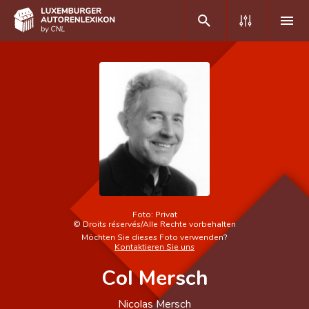
DE
FR
Home
Autor(inn)en A-Z
Erweiterte Suche
Häufige Fragen und Antworten
Foto:
Privat
©
Droits réservés/Alle Rechte vorbehalten
CNL
Möchten Sie dieses Foto verwenden?
Kontaktieren Sie uns
Forschungsgruppe
Col Mersch
Kontakt
Nicolas Mersch