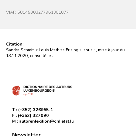
VIAF:
58145003277961301077
Citation:
Sandra Schmit, « Louis Mathias Frising », sous :
, mise à jour du
13.11.2020, consulté le
.
T :
(+352) 326955-1
F :
(+352) 327090
M :
autorenlexikon@cnl.etat.lu
Newsletter