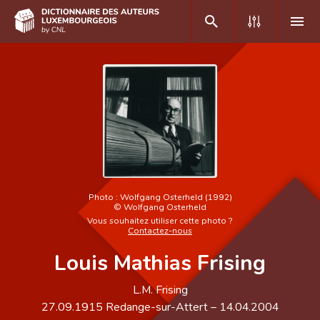
DE
FR
Accueil
Auteur(e)s A-Z
Recherche avancée
Photo :
Wolfgang Osterheld (1992)
©
Wolfgang Osterheld
Foire aux questions
Vous souhaitez utiliser cette photo ?
Contactez-nous
CNL
Louis Mathias Frising
Équipe scientifique
L.M. Frising
Contact
27.09.1915
Redange-sur-Attert
–
14.04.2004