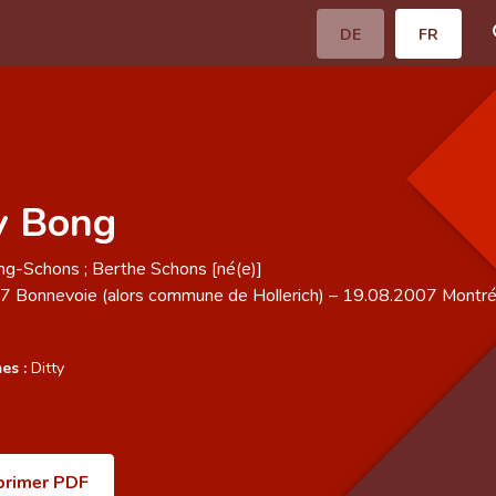
DE
FR
y Bong
g-Schons ; Berthe Schons [né(e)]
17
Bonnevoie (alors commune de Hollerich)
–
19.08.2007
Montré
es :
Ditty
primer PDF