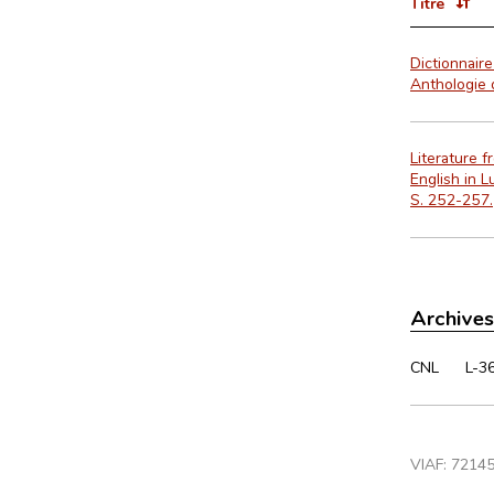
Titre
Dictionnair
Anthologie 
Literature 
English in 
S. 252-257.
Archives
CNL
L-3
VIAF:
7214