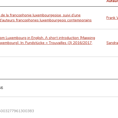
Auteur
e de la francophonie luxembourgeoise, suivi d’une
Frank 
d’auteurs francophones luxembourgeois contemporains
from Luxembourg in English. A short introduction [Mapping
Luxembourg]. In: Fundstücke = Trouvailles (3) 2016/2017,
Sandra
66
5003277961300383