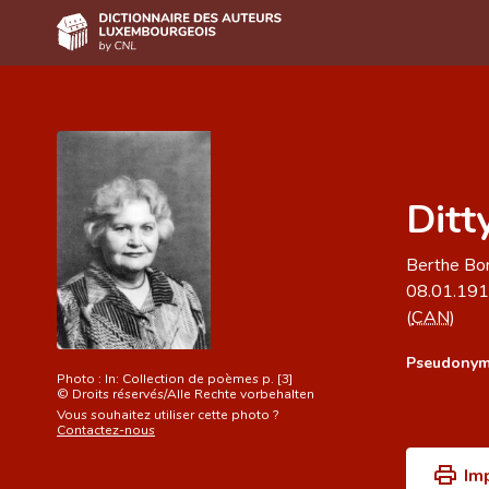
Accueil
Auteur(e)s A-Z
Recherche avancée
Ditt
Foire aux questions
Berthe Bon
CNL
08.01.19
(
CAN
)
Équipe scientifique
Pseudonym
Contact
Photo :
In: Collection de poèmes p. [3]
©
Droits réservés/Alle Rechte vorbehalten
Vous souhaitez utiliser cette photo ?
Contactez-nous
Im