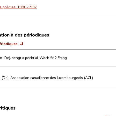
 de poèmes. 1986-1997
ation à des périodiques
ériodiques
n (De). sengt a peckt all Woch fir 2 Frang
n (De). Association canadienne des luxembourgeois (ACL)
ritiques