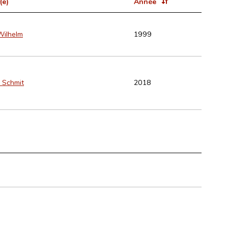
(e)
Année
Wilhelm
1999
 Schmit
2018