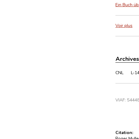
Ein Buch üb
Voir plus
Archives
CNL
L-1
VIAF:
5444
Citation:
Roger Muller