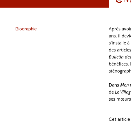
Im
Biographie
Après avoir
ans, il dev
s’installe 
des article
Bulletin des
bénéfices.
sténographi
Dans
Mon v
de
Le Villa
ses mœurs e
Cet article