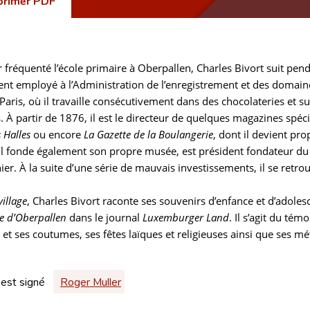
primer PDF
 fréquenté l’école primaire à Oberpallen, Charles Bivort suit pend
ient employé à l’Administration de l’enregistrement et des domaine
à Paris, où il travaille consécutivement dans des chocolateries et suc
s. À partir de 1876, il est le directeur de quelques magazines spécia
 Halles
ou encore
La Gazette de la Boulangerie
, dont il devient pro
 Il fonde également son propre musée, est président fondateur du
er. À la suite d’une série de mauvais investissements, il se retro
illage
, Charles Bivort raconte ses souvenirs d’enfance et d’adoles
ge d’Oberpallen
dans le journal
Luxemburger Land
. Il s’agit du tém
t ses coutumes, ses fêtes laïques et religieuses ainsi que ses mé
 est signé
Roger Muller