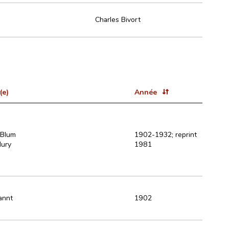
Charles Bivort
(e)
Année
 Blum
1902-1932; reprint
Hury
1981
annt
1902