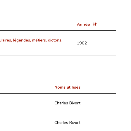
Année
laires, légendes, métiers, dictons,
1902
Noms utilisés
Charles Bivort
Charles Bivort