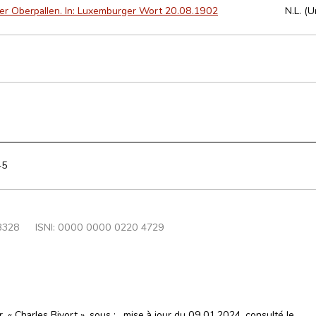
er Oberpallen. In: Luxemburger Wort 20.08.1902
N.L. (
45
8328
ISNI: 0000 0000 0220 4729
, « Charles Bivort », sous :
, mise à jour du 09.01.2024, consulté le
.