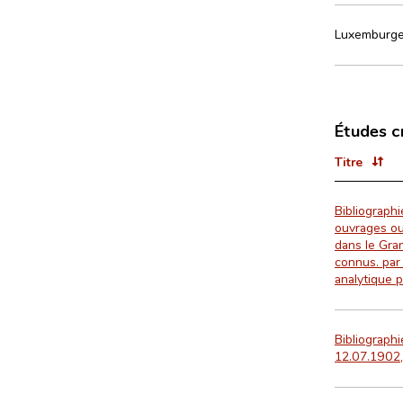
Luxemburger
Études c
Titre
Bibliograph
ouvrages ou
dans le Gra
connus. par 
analytique p
Bibliograph
12.07.1902,