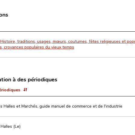
ions
 Histoire, traditions, usages, mœurs, coutumes, fêtes religieuses et popu
ns, croyances populaires du vieux temps
ation à des périodiques
ériodiques
s Halles et Marchés. guide manuel de commerce et de l'industrie
 Halles (Le)