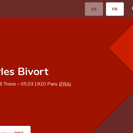
DE
FR
les Bivort
45
Troine
–
05.03.1920
Paris (
FRA
)