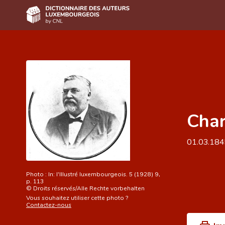
Accueil
Auteur(e)s A-Z
Recherche avancée
Foire aux questions
Char
CNL
01.03.18
Équipe scientifique
Contact
Photo :
In: l'Illustré luxembourgeois. 5 (1928) 9,
p. 113
©
Droits réservés/Alle Rechte vorbehalten
Vous souhaitez utiliser cette photo ?
Contactez-nous