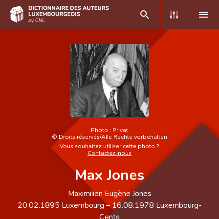
DE
FR
Accueil
Auteur(e)s A-Z
Recherche avancée
Photo :
Privat
©
Droits réservés/Alle Rechte vorbehalten
Vous souhaitez utiliser cette photo ?
Foire aux questions
Contactez-nous
Max Jones
CNL
Équipe scientifique
Maximilien Eugène Jones
20.02.1895
Luxembourg
–
16.08.1978
Luxembourg-
Contact
Cents