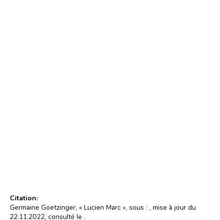
Lucien Marc
Photo : Wolfgang Osterheld (1988)
© Wolfgang Osterheld/Collection CNL
Citation:
Germaine Goetzinger, « Lucien Marc », sous :
, mise à jour du
22.11.2022, consulté le
.