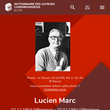
DE
FR
Accueil
Auteur(e)s A-Z
Recherche avancée
Foire aux questions
Photo :
In: Revue 42 (1978) 49, S. 42-44
©
Revue
CNL
Vous souhaitez utiliser cette photo ?
Contactez-nous
Équipe scientifique
Lucien Marc
Contact
07.12.1903
Differdange
–
25.02.1992
Differdange