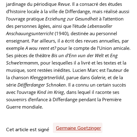
jardinage du périodique
Revue
. Il a consacré des études
d’histoire locale à la ville de Differdange, mais réalisé aussi
l’ouvrage pratique
Erziehung zur Gesundheit
à l’attention
des personnes âgées, ainsi que l’étude
Lebensvoller
Anschauungsunterricht
(1940), destinée au personnel
enseignant. Par ailleurs, il a écrit des revues annuelles, par
exemple
A wou reent et?
pour le compte de l’Union amicale.
Ses pièces de théâtre
Bis un d’Enn vun der Welt
et
Eng
Schwe'ermamm
, pour lesquelles il a livré et les textes et la
musique, sont restées inédites. Lucien Marc est l’auteur de
la chanson
Klenggärtnerlidd
, parue dans
Galerie
, et de la
série
Déifferdanger Schnoken
. Il a connu un certain succès
avec l’ouvrage
Kind im Krieg
, dans lequel il raconte ses
souvenirs d’enfance à Differdange pendant la Première
Guerre mondiale.
Germaine Goetzinger
Cet article est signé