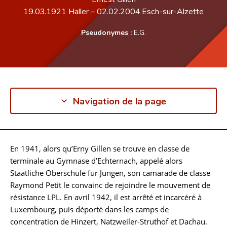
19.03.1921
Haller
–
02.02.2004
Esch-sur-Alzette
Pseudonymes :
E.G.
Navigation de la page
En 1941, alors qu’Erny Gillen se trouve en classe de
Biographie
terminale au Gymnase d’Echternach, appelé alors
Staatliche Oberschule für Jungen, son camarade de classe
Raymond Petit le convainc de rejoindre le mouvement de
résistance LPL. En avril 1942, il est arrêté et incarcéré à
Luxembourg, puis déporté dans les camps de
concentration de Hinzert, Natzweiler-Struthof et Dachau.