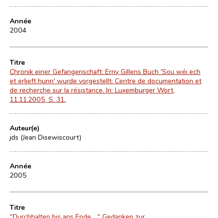
Année
2004
Titre
Chronik einer Gefangenschaft: Erny Gillens Buch 'Sou wéi ech
et erlieft hunn' wurde vorgestellt: Centre de documentation et
de recherche sur la résistance. In: Luxemburger Wort,
11.11.2005, S. 31.
Auteur(e)
jds (Jean Disewiscourt)
Année
2005
Titre
"Durchhalten bis ans Ende ..." Gedanken zur