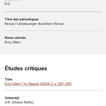
E.G.
Titre des périodiques
Revue / Lëtzebuerger illustréiert Revue
Noms utilisés
Erny Gillen
Études critiques
Titre
Erny Gillen †. In: Rappel (2004) 2, p. 287-290
Auteur(e)
A.R. (Aloyse Raths)