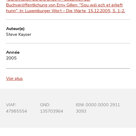
Buchveröffentlichung von Erny Gillen: "Sou wéi ech et erlieft
hunn". In: Luxemburger Wort – Die Warte, 15.12.2005, S. 1-2.
Auteur(e)
Steve Kayser
Année
2005
Voir plus
VIAF:
GND:
ISNI: 0000 0000 2911
47985554
135703964
3093