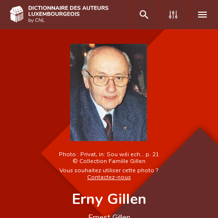
DE
FR
Accueil
Auteur(e)s A-Z
Recherche avancée
Foire aux questions
Photo :
Privat, in: Sou wéi ech… p. 21
©
Collection Famille Gillen
CNL
Vous souhaitez utiliser cette photo ?
Contactez-nous
Équipe scientifique
Erny Gillen
Contact
Ernest Gillen