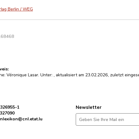
rlag Berlin / WEG
168468
weis:
ine: Véronique Lasar. Unter:
, aktualisiert am 23.02.2026, zuletzt eing
 326955-1
Newsletter
 327090
nlexikon@cnl.etat.lu