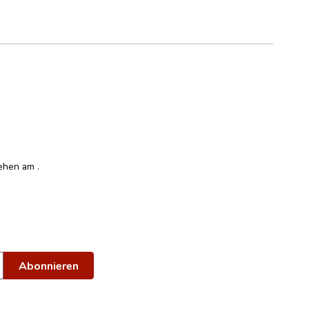
esehen am
.