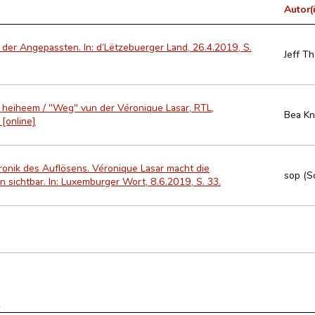
Autor(
r der Angepassten. In: d’Lëtzebuerger Land, 26.4.2019, S.
Jeff T
 heiheem / "Weg" vun der Véronique Lasar, RTL,
Bea Kn
[online]
ronik des Auflösens. Véronique Lasar macht die
sop (S
n sichtbar. In: Luxemburger Wort, 8.6.2019, S. 33.
s