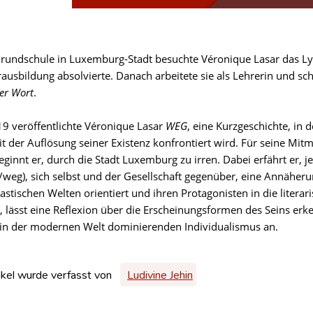
rundschule in Luxemburg-Stadt besuchte Véronique Lasar das Ly
ausbildung absolvierte. Danach arbeitete sie als Lehrerin und sch
er Wort
.
19 veröffentlichte Véronique Lasar
WEG
, eine Kurzgeschichte, in
t der Auflösung seiner Existenz konfrontiert wird. Für seine M
eginnt er, durch die Stadt Luxemburg zu irren. Dabei erfährt er, 
g/weg), sich selbst und der Gesellschaft gegenüber, eine Annäheru
astischen Welten orientiert und ihren Protagonisten in die literar
t, lässt eine Reflexion über die Erscheinungsformen des Seins e
in der modernen Welt dominierenden Individualismus an.
ikel wurde verfasst von
Ludivine Jehin