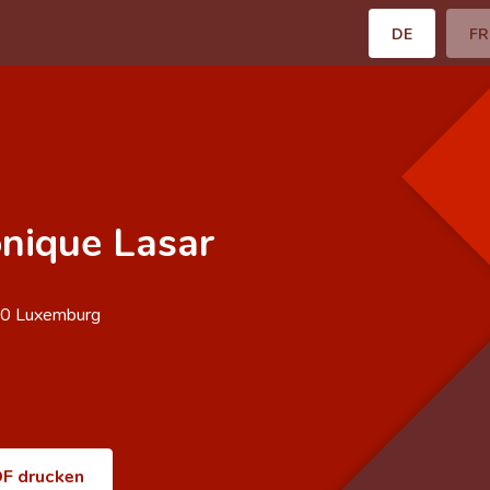
DE
FR
nique Lasar
70
Luxemburg
F drucken