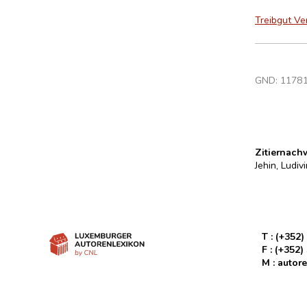
Treibgut Ve
GND:
1178
Zitiernach
Jehin, Ludiv
T :
(+352)
F :
(+352)
M :
autore