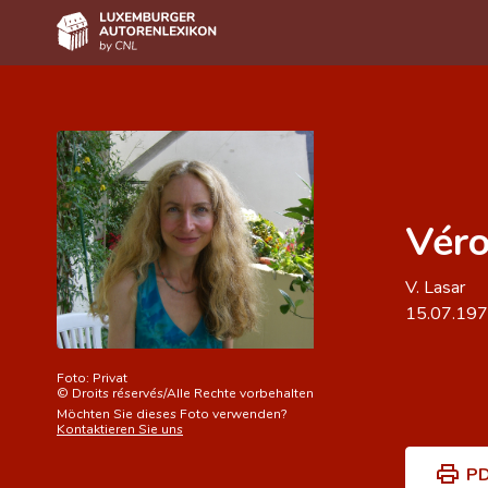
Home
Autor(inn)en A-Z
Erweiterte Suche
Véro
Häufige Fragen und Antworten
CNL
V. Lasar
15.07.19
Forschungsgruppe
Kontakt
Foto:
Privat
©
Droits réservés/Alle Rechte vorbehalten
Möchten Sie dieses Foto verwenden?
Kontaktieren Sie uns
PD