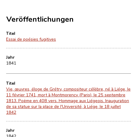
Veröffentlichungen
Titel
Essai de poésies fugitives
Jahr
1841
Titel
Vie, œuvres, éloge de Grétry, compositeur célèbre, né à Liége, le
11 février 1741, mort à Montmorency (Paris), le 25 septembre
1813. Poëme en 408 vers. Hommage aux Liégeois. Inauguration
de sa statue sur la place de l'Université, à Liége, le 18 juillet
1842
Jahr
1842