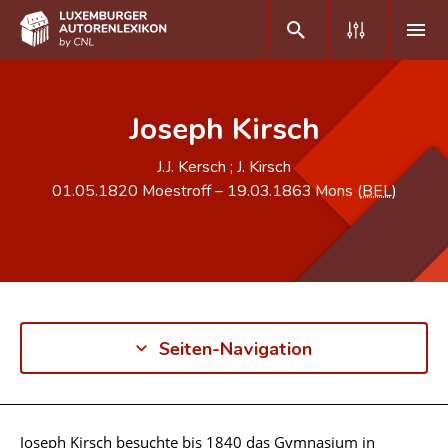
DE
FR
Joseph Kirsch
J.J. Kersch ; J. Kirsch
Home
01.05.1820
Moestroff
–
19.03.1863
Mons (
BEL
)
Autor(inn)en A-Z
Erweiterte Suche
Häufige Fragen und Antworten
CNL
Seiten-Navigation
Forschungsgruppe
Kontakt
Joseph Kirsch besuchte bis 1840 das Gymnasium in