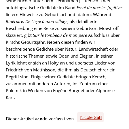
seine Bücher unter dem Decknamen J.J. Kersch. Zwei
autobiografische Gedichte im Band
Essai de poésies fugitives
liefern Hinweise zu Geburtsort und -datum: Während
Itinéraire. De Liège à mon village
, als detaillierte
Beschreibung eine Reise zu seinem Geburtsort Moestroff
skizziert, gibt
Sur le tombeau de mon père
Aufschluss über
Kirschs Geburtsjahr. Neben diesen finden wir
beschreibende Gedichte über Natur, Landwirtschaft oder
historische Themen sowie Oden und Elegien. In seiner
Lyrik lehnt er sich an Hölty an und übersetzt Lieder von
Friedrich von Matthisson, die ihm als Deutschlehrer ein
Begriff sind. Einige seiner Gedichte bringen Kersch,
zusammen mit anderen Autoren, ins Zentrum einer
Polemik in Werken von Eugène Borguet oder Alphonse
Karr
.
Nicole Sahl
Dieser Artikel wurde verfasst von