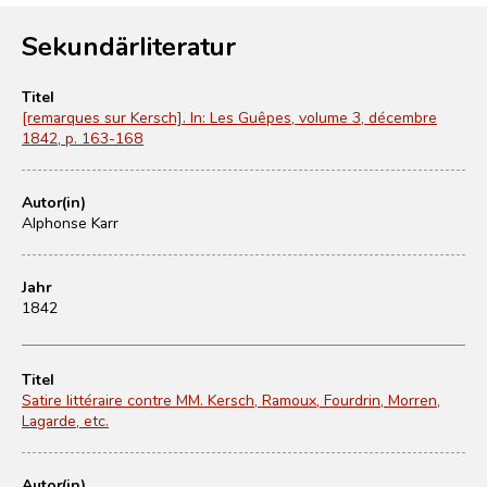
Sekundärliteratur
Titel
[remarques sur Kersch]. In: Les Guêpes, volume 3, décembre
1842, p. 163-168
Autor(in)
Alphonse Karr
Jahr
1842
Titel
Satire littéraire contre MM. Kersch, Ramoux, Fourdrin, Morren,
Lagarde, etc.
Autor(in)