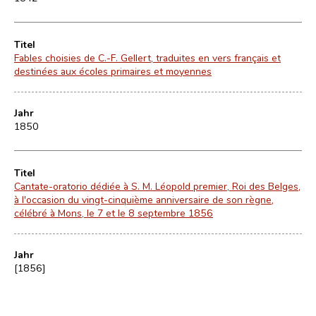
Titel
Fables choisies de C.-F. Gellert, traduites en vers français et
destinées aux écoles primaires et moyennes
Jahr
1850
Titel
Cantate-oratorio dédiée à S. M. Léopold premier, Roi des Belges,
à l'occasion du vingt-cinquième anniversaire de son règne,
célébré à Mons, le 7 et le 8 septembre 1856
Jahr
[1856]