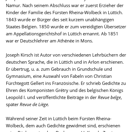
Biographie
Namur. Nach seinem Abschluss war er zuerst Erzieher der
Kinder der Familie des Fürsten Rheina-Wolbeck in Lüttich.
1843 wurde er Bürger des seit kurzem unabhängigen
Staates Belgien. 1850 wurde er zum vereidigten Übersetzer
am Appellationsgerichtshof in Lüttich ernannt. Ab 1851
war er Deutschlehrer am Athénée in Mons.
Joseph Kirsch ist Autor von verschiedenen Lehrbüchern der
deutschen Sprache, die in Lüttich und in Arlon erschienen.
Er übertrug, u. a. zum Gebrauch in Grundschule und
Gymnasium, eine Auswahl von Fabeln von Christian
Fürchtegott Gellert ins Französische. Er schrieb Gedichte zu
Ehren des Komponisten Grétry und des belgischen Königs
Leopold I. und veröffentlichte Beiträge in der
Revue belge
,
später
Revue de Liège.
Während seiner Zeit in Lüttich beim Fürsten Rheina-
Wolbeck, dem auch Gedichte gewidmet sind, erschienen