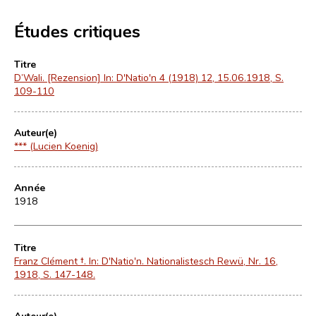
Études critiques
Titre
D’Wali. [Rezension] In: D'Natio'n 4 (1918) 12, 15.06.1918, S.
109-110
Auteur(e)
*** (Lucien Koenig)
Année
1918
Titre
Franz Clément †. In: D'Natio'n. Nationalistesch Rewü, Nr. 16,
1918, S. 147-148.
Auteur(e)