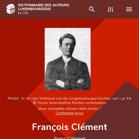
DE
FR
Accueil
Auteur(e)s A-Z
Recherche avancée
Foire aux questions
Photo :
In: An der Wirkstad vun de Jongletzeburger Dichter, vol. I, p. 54
©
Droits réservés/Alle Rechte vorbehalten
CNL
Vous souhaitez utiliser cette photo ?
Contactez-nous
Équipe scientifique
François Clément
Contact
Franz Clément