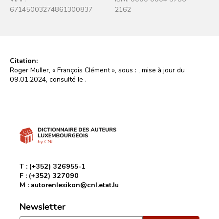
67145003274861300837
2162
Citation:
Roger Muller, « François Clément », sous :
, mise à jour du
09.01.2024, consulté le
.
T :
(+352) 326955-1
F :
(+352) 327090
M :
autorenlexikon@cnl.etat.lu
Newsletter