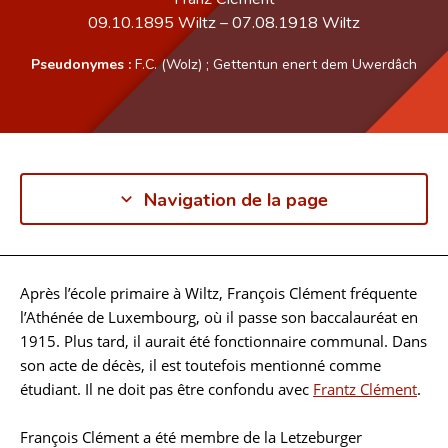
09.10.1895
Wiltz
–
07.08.1918
Wiltz
Pseudonymes :
F.C. (Wolz)
;
Gettentun enert dem Uwerdâch
Navigation de la page
Après l’école primaire à Wiltz, François Clément fréquente
Biographie
l’Athénée de Luxembourg, où il passe son baccalauréat en
1915. Plus tard, il aurait été fonctionnaire communal. Dans
son acte de décès, il est toutefois mentionné comme
étudiant. Il ne doit pas être confondu avec
Frantz Clément
.
François Clément a été membre de la Letzeburger