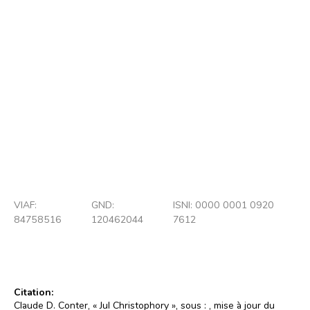
Jul Christophory (1992)
Photo : Wolfgang Osterheld
© Wolfgang Osterheld
VIAF:
GND:
ISNI: 0000 0001 0920
84758516
120462044
7612
Citation:
Claude D. Conter, « Jul Christophory », sous :
, mise à jour du