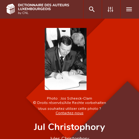
DE
FR
Accueil
Auteur(e)s A-Z
Recherche avancée
Foire aux questions
Photo :
Jos Scheeck-Clam
©
Droits réservés/Alle Rechte vorbehalten
CNL
Vous souhaitez utiliser cette photo ?
Contactez-nous
Équipe scientifique
Jul Christophory
Contact
Jules Christophory