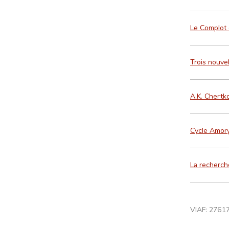
Le Complot
Trois nouve
A.K. Chertk
Cycle Amory
La recherch
VIAF:
2761