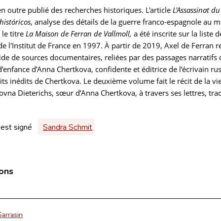
en outre publié des recherches historiques. L'article
L'Assassinat d
istóricos
, analyse des détails de la guerre franco-espagnole au mi
le titre
La Maison de Ferran de Vallmoll,
a été inscrite sur la list
de l'Institut de France en 1997. À partir de 2019, Axel de Ferran re
aide de sources documentaires, reliées par des passages narratifs de
’enfance d’Anna Chertkova, confidente et éditrice de l’écrivain r
its inédits de Chertkova. Le deuxième volume fait le récit de la vi
vna Dieterichs, sœur d’Anna Chertkova, à travers ses lettres, trad
 est signé
Sandra Schmit
ions
Sarrasin