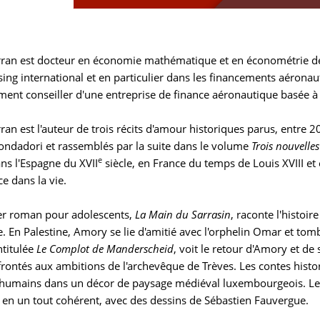
ran est docteur en économie mathématique et en économétrie de l'u
sing international et en particulier dans les financements aérona
ement conseiller d'une entreprise de finance aéronautique basée à
ran est l'auteur de trois récits d'amour historiques parus, entre
ondadori et rassemblés par la suite dans le volume
Trois nouvelle
e
s l'Espagne du XVII
siècle, en France du temps de Louis XVIII et 
ce dans la vie.
r roman pour adolescents,
La Main du Sarrasin
, raconte l'histoi
te. En Palestine, Amory se lie d'amitié avec l'orphelin Omar et 
intitulée
Le Complot de Manderscheid
, voit le retour d'Amory et de 
frontés aux ambitions de l'archevêque de Trèves. Les contes histo
 humains dans un décor de paysage médiéval luxembourgeois. Le
s en un tout cohérent, avec des dessins de Sébastien Fauvergue.