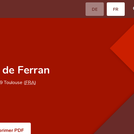
DE
FR
 de Ferran
59
Toulouse (
FRA
)
primer PDF