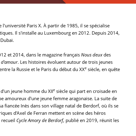
niversité Paris X. À partir de 1985, il se spécialise
utiques. Il s'installe au Luxembourg en 2012. Depuis 2014,
 Dubaï.
 2012 et 2014, dans le magazine français
Nous deux
des
s d'amour
. Les histoires évoluent autour de trois jeunes
e
entre la Russie et le Paris du début du XX
siècle, en quête
e
re d'un jeune homme du XII
siècle qui part en croisade en
tombe amoureux d'une jeune femme aragonaise. La suite de
sa fiancée Inès dans son village natal de Berdorf, où ils se
riques d'Axel de Ferran mettent en scène des héros
 recueil
Cycle Amory de Berdorf
, publié en 2019, réunit les