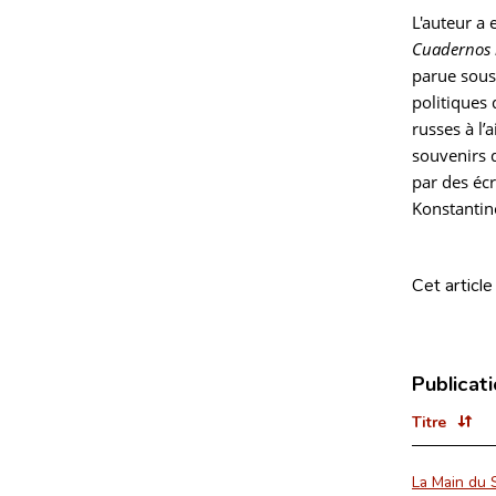
L'auteur a 
Cuadernos h
parue sous 
politiques 
russes à l’
souvenirs d
par des écr
Konstantino
Cet article
Publicat
Titre
La Main du 