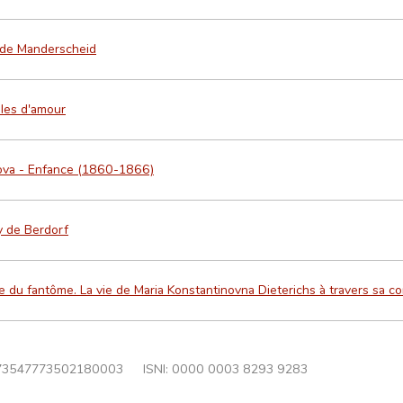
 de Manderscheid
lles d'amour
ova - Enfance (1860-1866)
 de Berdorf
e du fantôme. La vie de Maria Konstantinovna Dieterichs à travers sa 
73547773502180003
ISNI: 0000 0003 8293 9283