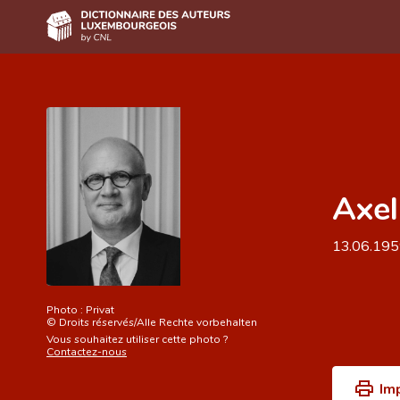
Accueil
Auteur(e)s A-Z
Recherche avancée
Axel
Foire aux questions
CNL
13.06.19
Équipe scientifique
Contact
Photo :
Privat
©
Droits réservés/Alle Rechte vorbehalten
Vous souhaitez utiliser cette photo ?
Contactez-nous
Im