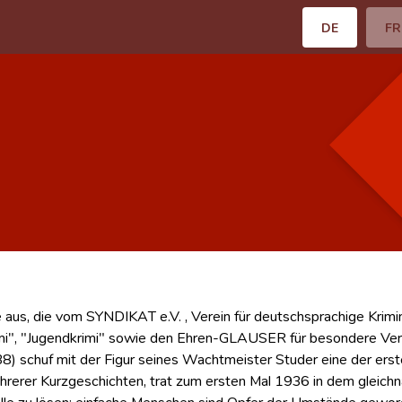
DE
FR
us, die vom SYNDIKAT e.V. , Verein für deutschsprachige Krimi
mi", "Jugendkrimi" sowie den Ehren-GLAUSER für besondere Verdi
938) schuf mit der Figur seines Wachtmeister Studer eine der er
rerer Kurzgeschichten, trat zum ersten Mal 1936 in dem gleichn
lle zu lösen; einfache Menschen sind Opfer der Umstände geword