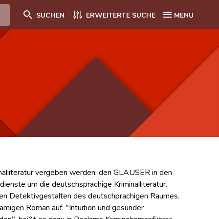
SUCHEN
ERWEITERTE SUCHE
MENU
nalliteratur vergeben werden: den GLAUSER in den
enste um die deutschsprachige Kriminalliteratur.
sten Detektivgestalten des deutschprachigen Raumes.
amigen Roman auf. "Intuition und gesunder
en", heißt es dazu in Reclams Kriminalromanführer