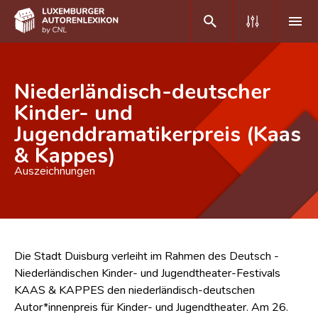
DE
FR
Niederländisch-deutscher
Kinder- und
Jugenddramatikerpreis (Kaas
Home
& Kappes)
Autor(inn)en A-Z
Auszeichnungen
Erweiterte Suche
Häufige Fragen und Antworten
CNL
Die Stadt Duisburg verleiht im Rahmen des Deutsch -
Niederländischen Kinder- und Jugendtheater-Festivals
Forschungsgruppe
KAAS & KAPPES den niederländisch-deutschen
Kontakt
Autor*innenpreis für Kinder- und Jugendtheater. Am 26.