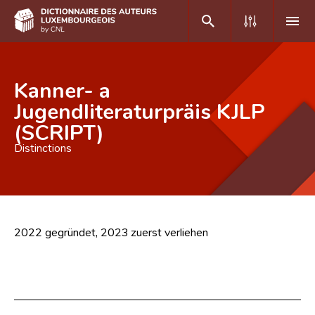
DE
FR
Kanner- a
Jugendliteraturpräis KJLP
(SCRIPT)
Accueil
Distinctions
Auteur(e)s A-Z
Recherche avancée
Foire aux questions
2022 gegründet, 2023 zuerst verliehen
CNL
Équipe scientifique
Contact