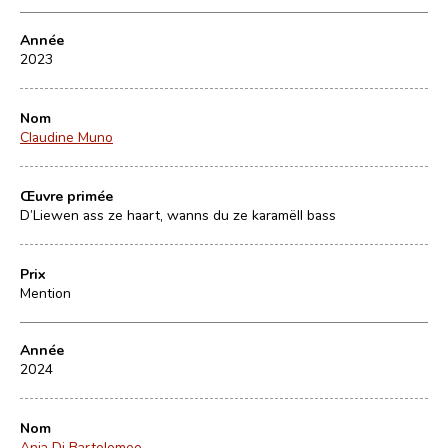
Année
2023
Nom
Claudine Muno
Œuvre primée
D’Liewen ass ze haart, wanns du ze karamëll bass
Prix
Mention
Année
2024
Nom
Anja Di Bartolomeo