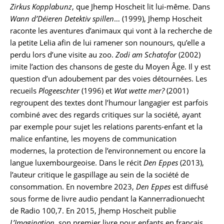
Zirkus Kopplabunz
, que Jhemp Hoscheit lit lui-même. Dans
Wann d’Déieren Detektiv spillen
… (1999), Jhemp Hoscheit
raconte les aventures d’animaux qui vont à la recherche de
la petite Lelia afin de lui ramener son nounours, qu’elle a
perdu lors d’une visite au zoo.
Zodi am Schatofor
(2002)
imite l’action des chansons de geste du Moyen Âge. Il y est
question d’un adoubement par des voies détournées. Les
recueils
Plogeeschter
(1996) et
Wat wette mer?
(2001)
regroupent des textes dont l’humour langagier est parfois
combiné avec des regards critiques sur la société, ayant
par exemple pour sujet les relations parents-enfant et la
malice enfantine, les moyens de communication
modernes, la protection de l’environnement ou encore la
langue luxembourgeoise. Dans le récit
Den Eppes
(2013),
l’auteur critique le gaspillage au sein de la société de
consommation. En novembre 2023,
Den Eppes
est diffusé
sous forme de livre audio pendant la Kannerradionuecht
de Radio 100,7. En 2015, Jhemp Hoscheit publie
L’Imagination
, son premier livre pour enfants en français.