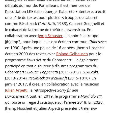
défauts du monde. Par ailleurs, il est membre de
l’association LKE (Lëtzebuerger Kabarets-Entente) et a écrit
une série de textes pour plusieurs troupes de cabaret
comme Bëschzeck (
Tutti Futti
, 1983), Cabaret Geoghelli et
le cabaret de la troupe de théâtre Liewensfrou. En
collaboration avec
Jemp Schuster
, il a animé la troupe
J(h)emp2, pour laquelle ils ont écrit en commun
Chlorrosen
en 1990. Après une pause de 16 années, Jhemp Hoscheit
écrit en 2009 des textes avec
Roland Gelhausen
pour le
programme
Kriiis deLux
du Cabarenert. Il a également
participé en tant qu’auteur à d’autres programmes du
Cabarenert :
Elauter Poppenetti
(2011-2012),
LuxiLeaks
(2013-2014),
Réckbléck an d’Zukunft
(2015-1016). En
janvier 2017, il crée, en collaboration avec le musicien
Julien Arpetti
, la rétrospective
Sorry fir den
Durcherneen!
. Suit, en 2019, le programme
Märd alors!!!
,
qui porte un regard caustique sur l’année 2018. En 2020,
Jhemp Hoscheit et Julien Arpetti présentent
Fréier wor