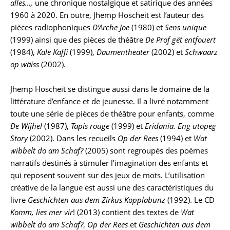
alles…,
une chronique nostalgique et satirique des années
1960 à 2020. En outre, Jhemp Hoscheit est l’auteur des
pièces radiophoniques
D’Arche Joe
(1980) et
Sens unique
(1999) ainsi que des pièces de théâtre
De Prof gët entfouert
(1984),
Kale Kaffi
(1999),
Daumentheater
(2002) et
Schwaarz
op wäiss
(2002).
Jhemp Hoscheit se distingue aussi dans le domaine de la
littérature d’enfance et de jeunesse. Il a livré notamment
toute une série de pièces de théâtre pour enfants, comme
De Wijhel
(1987),
Tapis rouge
(1999) et
Eridania. Eng utopeg
Story
(2002). Dans les recueils
Op der Rees
(1994) et
Wat
wibbelt do am Schaf?
(2005) sont regroupés des poèmes
narratifs destinés à stimuler l’imagination des enfants et
qui reposent souvent sur des jeux de mots. L’utilisation
créative de la langue est aussi une des caractéristiques du
livre
Geschichten aus dem Zirkus Kopplabunz
(1992). Le CD
Komm, lies mer vir
! (2013) contient des textes de
Wat
wibbelt do am Schaf?
,
Op der Rees
et
Geschichten aus dem