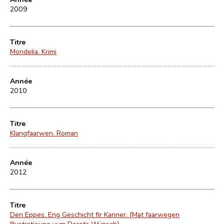
2009
Titre
Mondelia. Krimi
Année
2010
Titre
Klangfaarwen. Roman
Année
2012
Titre
Den Eppes. Eng Geschicht fir Kanner. [Mat faarwegen
Illustratioune vum Dorota Wünsch]