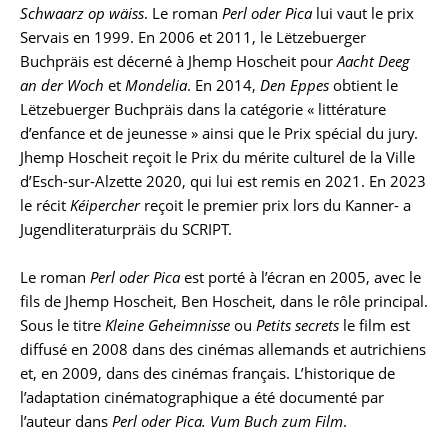
Schwaarz op wäiss
. Le roman
Perl oder Pica
lui vaut le prix
Servais en 1999. En 2006 et 2011, le Lëtzebuerger
Buchpräis est décerné à Jhemp Hoscheit pour
Aacht Deeg
an der Woch
et
Mondelia
. En 2014,
Den Eppes
obtient le
Lëtzebuerger Buchpräis dans la catégorie « littérature
d’enfance et de jeunesse » ainsi que le Prix spécial du jury.
Jhemp Hoscheit reçoit le Prix du mérite culturel de la Ville
d’Esch-sur-Alzette 2020, qui lui est remis en 2021. En 2023
le récit
Kéipercher
reçoit le premier prix lors du Kanner- a
Jugendliteraturpräis du SCRIPT.
Le roman
Perl oder Pica
est porté à l’écran en 2005, avec le
fils de Jhemp Hoscheit, Ben Hoscheit, dans le rôle principal.
Sous le titre
Kleine Geheimnisse
ou
Petits secrets
le film est
diffusé en 2008 dans des cinémas allemands et autrichiens
et, en 2009, dans des cinémas français. L’historique de
l’adaptation cinématographique a été documenté par
l’auteur dans
Perl oder Pica.
Vum Buch zum Film
.