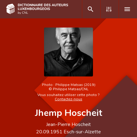
DE
FR
Accueil
Auteur(e)s A-Z
Recherche avancée
Photo :
Philippe Matsas (2019)
©
Philippe Matsas/CNL
Foire aux questions
Vous souhaitez utiliser cette photo ?
Contactez-nous
CNL
Jhemp Hoscheit
Équipe scientifique
Jean-Pierre Hoscheit
Contact
20.09.1951
Esch-sur-Alzette