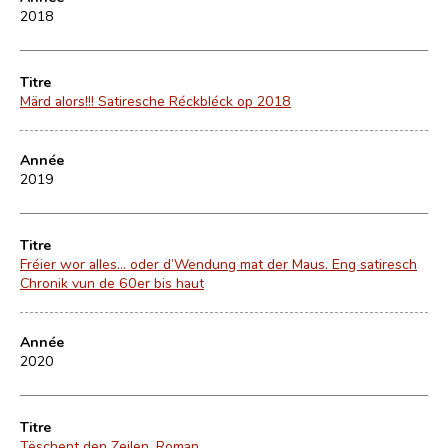
2018
Titre
Märd alors!!! Satiresche Réckbléck op 2018
Année
2019
Titre
Fréier wor alles… oder d’Wendung mat der Maus. Eng satiresch
Chronik vun de 60er bis haut
Année
2020
Titre
Tëschent den Zeilen. Roman