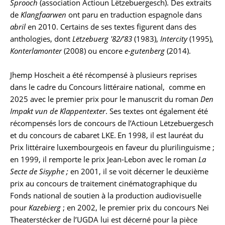
Sprooch
(association Actioun Lëtzebuergesch). Des extraits
de
Klangfaarwen
ont paru en traduction espagnole dans
abril
en 2010. Certains de ses textes figurent dans des
anthologies, dont
Lëtzebuerg '82/'83
(1983),
Intercity
(1995),
Konterlamonter
(2008) ou encore
e-gutenberg
(2014).
Jhemp Hoscheit a été récompensé à plusieurs reprises
dans le cadre du Concours littéraire national, comme en
2025 avec le premier prix pour le manuscrit du roman
Den
Impakt vun de Klappentexter
. Ses textes ont également été
récompensés lors de concours de l’Actioun Lëtzebuergesch
et du concours de cabaret LKE.
En 1998, il est lauréat du
Prix littéraire luxembourgeois en faveur du plurilinguisme ;
en 1999, il remporte le prix Jean-Lebon avec le roman
La
Secte de Sisyphe ;
en 2001, il se voit décerner le deuxième
prix au concours de traitement cinématographique du
Fonds national de soutien à la production audiovisuelle
pour
Kazebierg
; en 2002, le premier prix du concours Nei
Theaterstécker de l’UGDA lui est décerné pour la pièce