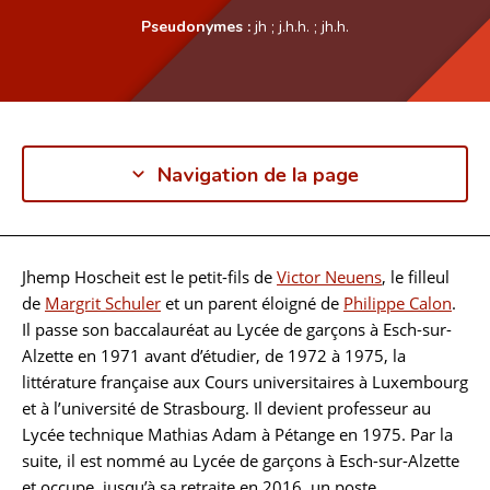
Pseudonymes :
jh
;
j.h.h.
;
jh.h.
Navigation de la page
Jhemp Hoscheit est le petit-fils de
Victor Neuens
, le filleul
Biographie
de
Margrit Schuler
et un parent éloigné de
Philippe Calon
.
Il passe son baccalauréat au Lycée de garçons à Esch-sur-
Alzette en 1971 avant d’étudier, de 1972 à 1975, la
littérature française aux Cours universitaires à Luxembourg
et à l’université de Strasbourg. Il devient professeur au
Lycée technique Mathias Adam à Pétange en 1975. Par la
suite, il est nommé au Lycée de garçons à Esch-sur-Alzette
et occupe, jusqu’à sa retraite en 2016, un poste