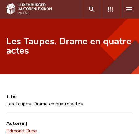
DE
FR
Les Taupes. Drame en quatre
actes
Home
Autor(inn)en A-Z
Erweiterte Suche
Häufige Fragen und Antworten
Titel
Les Taupes. Drame en quatre actes
CNL
Forschungsgruppe
Autor(in)
Edmond Dune
Kontakt