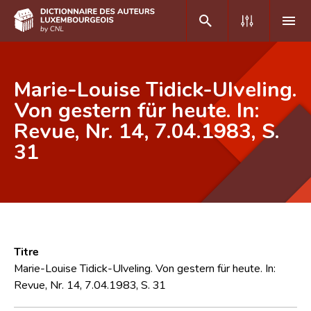
DE
FR
Marie-Louise Tidick-Ulveling.
Von gestern für heute. In:
Revue, Nr. 14, 7.04.1983, S.
Accueil
31
Auteur(e)s A-Z
Recherche avancée
Foire aux questions
CNL
Titre
Équipe scientifique
Marie-Louise Tidick-Ulveling. Von gestern für heute. In:
Revue, Nr. 14, 7.04.1983, S. 31
Contact