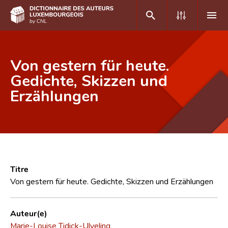
DE
FR
Von gestern für heute.
Gedichte, Skizzen und
Erzählungen
Accueil
Auteur(e)s A-Z
Recherche avancée
Foire aux questions
Titre
CNL
Von gestern für heute. Gedichte, Skizzen und Erzählungen
Équipe scientifique
Auteur(e)
Contact
Marie-Louise Tidick-Ulveling