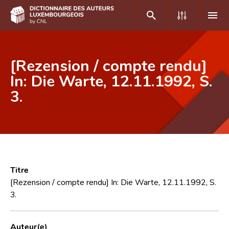
DE
FR
[Rezension / compte rendu]
In: Die Warte, 12.11.1992, S.
3.
Accueil
Auteur(e)s A-Z
Recherche avancée
Foire aux questions
Titre
CNL
[Rezension / compte rendu] In: Die Warte, 12.11.1992, S.
3.
Équipe scientifique
Contact
Auteur(e)