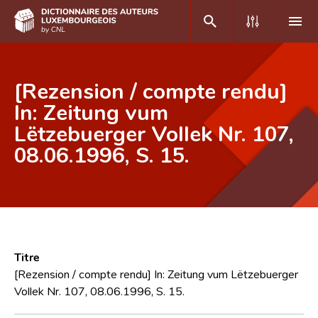
DE
FR
[Rezension / compte rendu]
In: Zeitung vum
Lëtzebuerger Vollek Nr. 107,
Accueil
08.06.1996, S. 15.
Auteur(e)s A-Z
Recherche avancée
Foire aux questions
CNL
Titre
Équipe scientifique
[Rezension / compte rendu] In: Zeitung vum Lëtzebuerger
Vollek Nr. 107, 08.06.1996, S. 15.
Contact