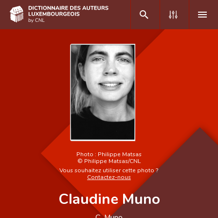
DE
FR
Accueil
Auteur(e)s A-Z
Recherche avancée
Foire aux questions
Photo :
Philippe Matsas
©
Philippe Matsas/CNL
CNL
Vous souhaitez utiliser cette photo ?
Contactez-nous
Équipe scientifique
Claudine Muno
Contact
C. Muno