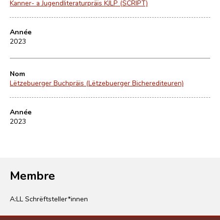
Kanner- a Jugendliteraturpräis KJLP (SCRIPT)
Année
2023
Nom
Lëtzebuerger Buchpräis (Lëtzebuerger Bicherediteuren)
Année
2023
Membre
A:LL Schrëftsteller*innen