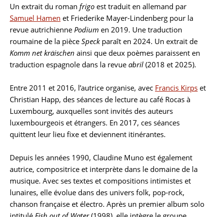
Un extrait du roman
frigo
est traduit en allemand par
Samuel Hamen
et Friederike Mayer-Lindenberg pour la
revue autrichienne
Podium
en 2019. Une traduction
roumaine de la pièce
Speck
paraît en 2024. Un extrait de
Komm net kräischen
ainsi que deux poèmes paraissent en
traduction espagnole dans la revue
abril
(2018 et 2025).
Entre 2011 et 2016, l’autrice organise, avec
Francis Kirps
et
Christian Happ, des séances de lecture au café Rocas à
Luxembourg, auxquelles sont invités des auteurs
luxembourgeois et étrangers. En 2017, ces séances
quittent leur lieu fixe et deviennent itinérantes.
Depuis les années 1990, Claudine Muno est également
autrice, compositrice et interprète dans le domaine de la
musique. Avec ses textes et compositions intimistes et
lunaires, elle évolue dans des univers folk, pop-rock,
chanson française et électro. Après un premier album solo
intitulé
Fish out of Water
(1998), elle intègre le groupe