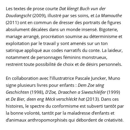
Les textes de prose courte
Dat klengt Buch vun der
Doudangscht
(2009), illustré par ses soins, et
La Mamouthe
(2011) ont en commun de dresser des portraits de figures
absolument décalées dans un monde insensé. Bigoterie,
mariage arrangé, procréation soumise au déterminisme et
exploitation par le travail y sont amenés sur un ton
satirique appliqué aux codes narratifs du conte. La laideur,
notamment de personnages féminins monstrueux,
restreint toute possibilité de choix et de désirs personnels.
En collaboration avec l’illustratrice Pascale Juncker, Muno
signe plusieurs livres pour enfants :
Dem Zoe séng
Geschichten
(1998),
D'Zoe, Draachen a Siweschléifer
(1999)
et
De Bier, deen eng Méck verschléckt hat
(2013). Dans ces
histoires, le spectre du conformisme est subverti tantôt par
la bonne volonté, tantôt par la maladresse d’enfants et
d’animaux anthropomorphisés qui débordent de créativité.