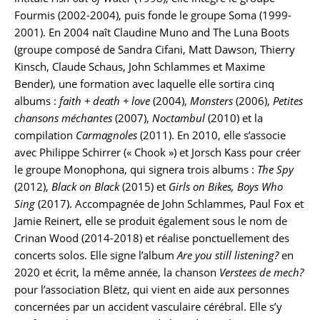
Fourmis (2002-2004), puis fonde le groupe Soma (1999-
2001). En 2004 naît Claudine Muno and The Luna Boots
(groupe composé de Sandra Cifani, Matt Dawson, Thierry
Kinsch, Claude Schaus, John Schlammes et Maxime
Bender), une formation avec laquelle elle sortira cinq
albums :
faith + death + love
(2004),
Monsters
(2006),
Petites
chansons méchantes
(2007),
Noctambul
(2010) et la
compilation
Carmagnoles
(2011). En 2010, elle s’associe
avec Philippe Schirrer (« Chook ») et Jorsch Kass pour créer
le groupe Monophona, qui signera trois albums :
The Spy
(2012),
Black on Black
(2015) et
Girls on Bikes, Boys Who
Sing
(2017). Accompagnée de John Schlammes, Paul Fox et
Jamie Reinert, elle se produit également sous le nom de
Crinan Wood (2014-2018) et réalise ponctuellement des
concerts solos. Elle signe l’album
Are you still listening?
en
2020 et écrit, la même année, la chanson
Verstees de mech?
pour l’association Blëtz, qui vient en aide aux personnes
concernées par un accident vasculaire cérébral. Elle s’y