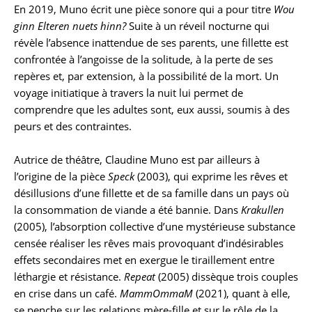
En 2019, Muno écrit une pièce sonore qui a pour titre
Wou
ginn Elteren nuets hinn?
Suite à un réveil nocturne qui
révèle l’absence inattendue de ses parents, une fillette est
confrontée à l’angoisse de la solitude, à la perte de ses
repères et, par extension, à la possibilité de la mort. Un
voyage initiatique à travers la nuit lui permet de
comprendre que les adultes sont, eux aussi, soumis à des
peurs et des contraintes.
Autrice de théâtre, Claudine Muno est par ailleurs à
l’origine de la pièce
Speck
(2003), qui exprime les rêves et
désillusions d’une fillette et de sa famille dans un pays où
la consommation de viande a été bannie. Dans
Krakullen
(2005), l’absorption collective d’une mystérieuse substance
censée réaliser les rêves mais provoquant d’indésirables
effets secondaires met en exergue le tiraillement entre
léthargie et résistance.
Repeat
(2005) dissèque trois couples
en crise dans un café.
MammOmmaM
(2021), quant à elle,
se penche sur les relations mère-fille et sur le rôle de la