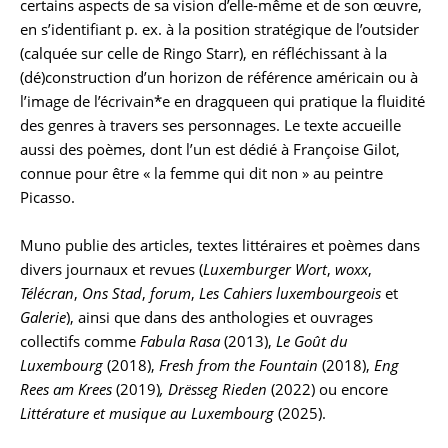
certains aspects de sa vision d’elle-même et de son œuvre,
en s’identifiant p. ex. à la position stratégique de l’outsider
(calquée sur celle de Ringo Starr), en réfléchissant à la
(dé)construction d’un horizon de référence américain ou à
l’image de l’écrivain*e en dragqueen qui pratique la fluidité
des genres à travers ses personnages. Le texte accueille
aussi des poèmes, dont l’un est dédié à Françoise Gilot,
connue pour être « la femme qui dit non » au peintre
Picasso.
Muno publie des articles, textes littéraires et poèmes dans
divers journaux et revues (
Luxemburger Wort
,
woxx
,
Télécran
,
Ons Stad
,
forum
,
Les Cahiers luxembourgeois
et
Galerie
), ainsi que dans des anthologies et ouvrages
collectifs comme
Fabula Rasa
(2013),
Le Goût du
Luxembourg
(2018),
Fresh from the Fountain
(2018),
Eng
Rees am Krees
(2019)
, Drësseg Rieden
(2022) ou encore
Littérature et musique au Luxembourg
(2025).