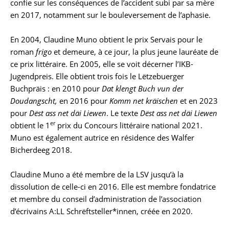
confie sur les conséquences de l’accident subi par sa mère
en 2017, notamment sur le bouleversement de l’aphasie.
En 2004, Claudine Muno obtient le prix Servais pour le
roman
frigo
et demeure, à ce jour, la plus jeune lauréate de
ce prix littéraire. En 2005, elle se voit décerner l’IKB-
Jugendpreis. Elle obtient trois fois le Lëtzebuerger
Buchpräis : en 2010 pour
Dat klengt Buch vun der
Doudangscht,
en 2016 pour
Komm net kräischen
et en 2023
pour
Dëst ass net däi Liewen
. Le texte
Dëst ass net däi Liewen
er
obtient le 1
prix du Concours littéraire national 2021.
Muno est également autrice en résidence des Walfer
Bicherdeeg 2018.
Claudine Muno a été membre de la LSV jusqu’à la
dissolution de celle-ci en 2016. Elle est membre fondatrice
et membre du conseil d’administration de l’association
d’écrivains A:LL Schrëftsteller*innen, créée en 2020.