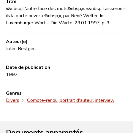
Titre
«&nbsp;L'autre face des mots&nbsp;». «&nbsp;Laisseront-
ils la porte ouverte&nbsp;», par René Welter. In:
Luxemburger Wort – Die Warte, 23.01.1997, p. 3.
Auteur(e)
Julien Bestgen
Date de publication
1997
Genres
Divers
>
Compte-rendu, portrait d'auteur, interview
Documents apparentés