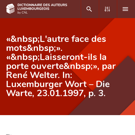
DE
FR
«&nbsp;L'autre face des
mots&nbsp;».
«&nbsp;Laisseront-ils la
Accueil
porte ouverte&nbsp;», par
Auteur(e)s A-Z
René Welter. In:
Recherche avancée
Luxemburger Wort – Die
Warte, 23.01.1997, p. 3.
Foire aux questions
CNL
Équipe scientifique
Contact