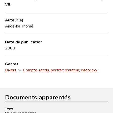
VII.
Auteur(e)
Angelika Thomé
Date de publication
2000
Genres
Divers
>
Compte-rendu, portrait d'auteur, interview
Documents apparentés
Type
Oeuvre commentée