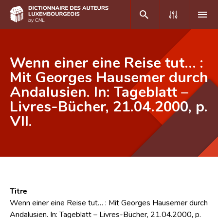
DE
FR
Wenn einer eine Reise tut… :
Mit Georges Hausemer durch
Andalusien. In: Tageblatt –
Accueil
Livres-Bücher, 21.04.2000, p.
Auteur(e)s A-Z
VII.
Recherche avancée
Foire aux questions
CNL
Équipe scientifique
Titre
Wenn einer eine Reise tut… : Mit Georges Hausemer durch
Contact
Andalusien. In: Tageblatt – Livres-Bücher, 21.04.2000, p.