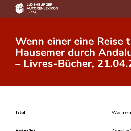
Home
Wenn einer eine Reise t
Autor(inn)en A-Z
Hausemer durch Andalus
Erweiterte Suche
– Livres-Bücher, 21.04.2
Häufige Fragen und Antworten
CNL
Forschungsgruppe
Kontakt
Titel
Wenn eine
Autor(in)
Angelika