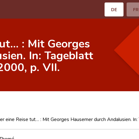
DE
FR
ut… : Mit Georges
ien. In: Tageblatt
000, p. VII.
r eine Reise tut… : Mit Georges Hausemer durch Andalusien. In: T
 Thomé