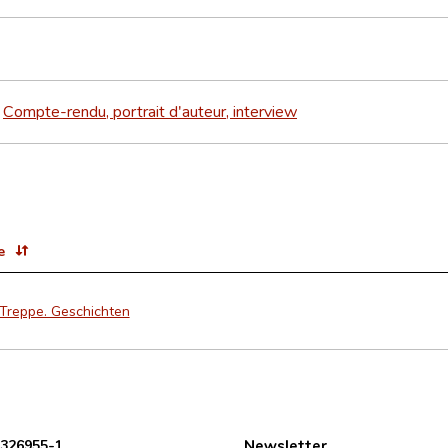
Compte-rendu, portrait d'auteur, interview
>
e
 Treppe. Geschichten
 326955-1
Newsletter