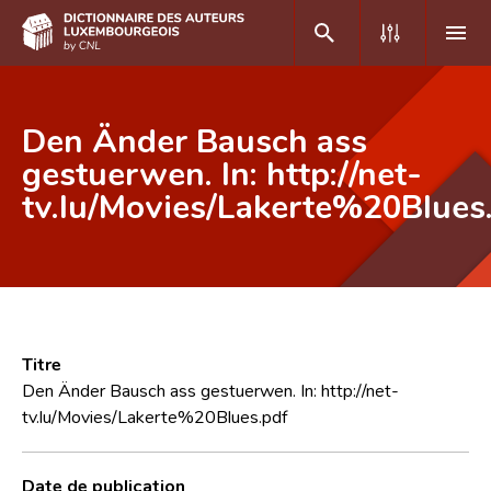
DE
FR
Den Änder Bausch ass
gestuerwen. In: http://net-
tv.lu/Movies/Lakerte%20Blues
Accueil
Auteur(e)s A-Z
Recherche avancée
Foire aux questions
Titre
CNL
Den Änder Bausch ass gestuerwen. In: http://net-
tv.lu/Movies/Lakerte%20Blues.pdf
Équipe scientifique
Contact
Date de publication