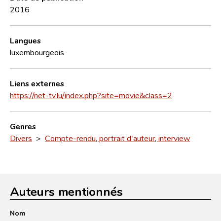
2016
Langues
luxembourgeois
Liens externes
https://net-tv.lu/index.php?site=movie&class=2
Genres
Divers
>
Compte-rendu, portrait d'auteur, interview
Auteurs mentionnés
Nom