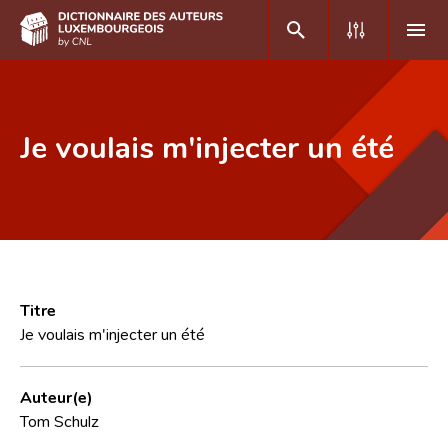
DE
FR
Je voulais m'injecter un été
Accueil
Auteur(e)s A-Z
Recherche avancée
Foire aux questions
Titre
Je voulais m'injecter un été
CNL
Équipe scientifique
Auteur(e)
Tom Schulz
Contact